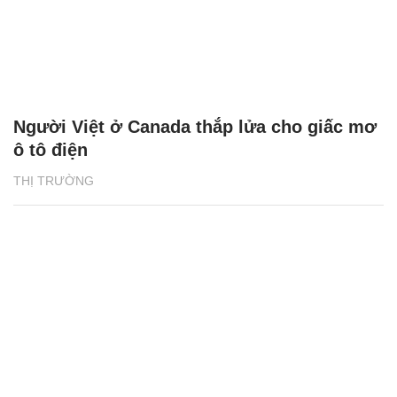
Người Việt ở Canada thắp lửa cho giấc mơ
ô tô điện
THỊ TRƯỜNG