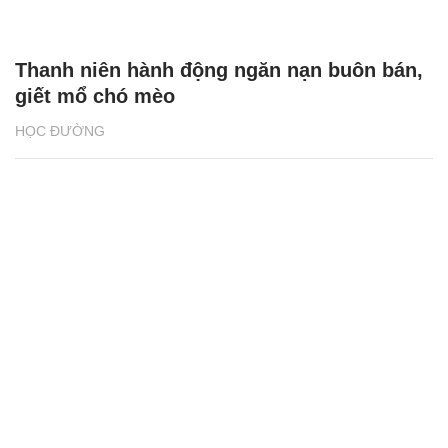
Thanh niên hành động ngăn nạn buôn bán,
giết mổ chó mèo
HỌC ĐƯỜNG