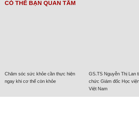
CÓ THỂ BẠN QUAN TÂM
Chăm sóc sức khỏe cần thực hiện
GS.TS Nguyễn Thị Lan ti
ngay khi cơ thể còn khỏe
chức Giám đốc Học viện
Việt Nam