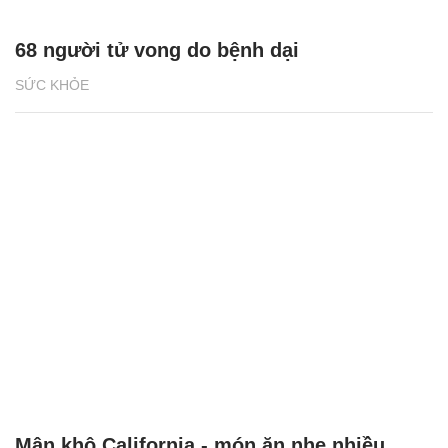
68 người tử vong do bệnh dại
SỨC KHỎE
Mận khô California - món ăn nhẹ nhiều