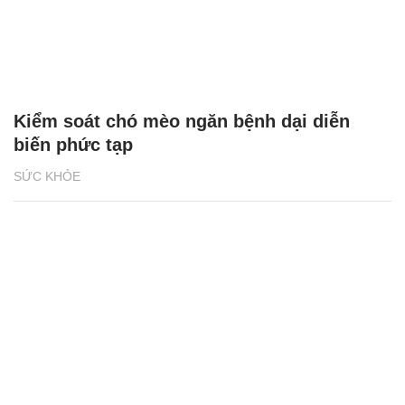
Kiểm soát chó mèo ngăn bệnh dại diễn
biến phức tạp
SỨC KHỎE