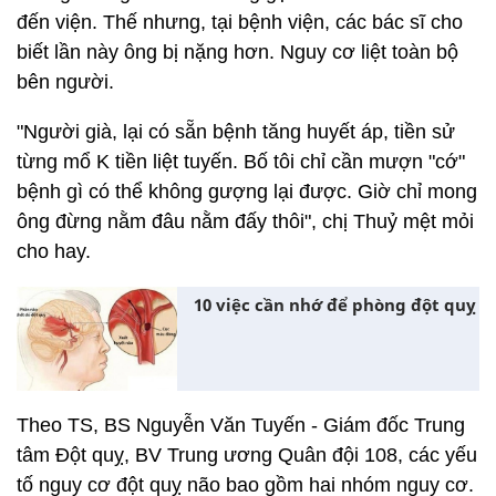
đến viện. Thế nhưng, tại bệnh viện, các bác sĩ cho
biết lần này ông bị nặng hơn. Nguy cơ liệt toàn bộ
bên người.
"Người già, lại có sẵn bệnh tăng huyết áp, tiền sử
từng mổ K tiền liệt tuyến. Bố tôi chỉ cần mượn "cớ"
bệnh gì có thể không gượng lại được. Giờ chỉ mong
ông đừng nằm đâu nằm đấy thôi", chị Thuỷ mệt mỏi
cho hay.
10 việc cần nhớ để phòng đột quỵ
Theo TS, BS Nguyễn Văn Tuyến - Giám đốc Trung
tâm Đột quỵ, BV Trung ương Quân đội 108, các yếu
tố nguy cơ đột quỵ não bao gồm hai nhóm nguy cơ.