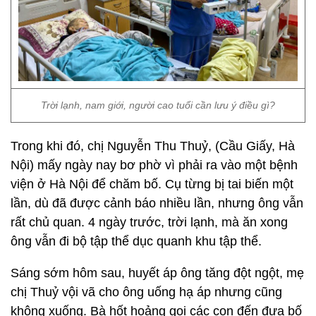
Trời lạnh, nam giới, người cao tuổi cần lưu ý điều gì?
Trong khi đó, chị Nguyễn Thu Thuỷ, (Cầu Giấy, Hà
Nội) mấy ngày nay bơ phờ vì phải ra vào một bệnh
viện ở Hà Nội để chăm bố. Cụ từng bị tai biến một
lần, dù đã được cảnh báo nhiều lần, nhưng ông vẫn
rất chủ quan. 4 ngày trước, trời lạnh, mà ăn xong
ông vẫn đi bộ tập thể dục quanh khu tập thể.
Sáng sớm hôm sau, huyết áp ông tăng đột ngột, mẹ
chị Thuỷ vội vã cho ông uống hạ áp nhưng cũng
không xuống. Bà hốt hoảng gọi các con đến đưa bố