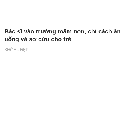
Bác sĩ vào trường mầm non, chỉ cách ăn
uống và sơ cứu cho trẻ
KHỎE - ĐẸP