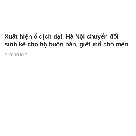
Xuất hiện ổ dịch dại, Hà Nội chuyển đổi
sinh kế cho hộ buôn bán, giết mổ chó mèo
SỨC KHỎE