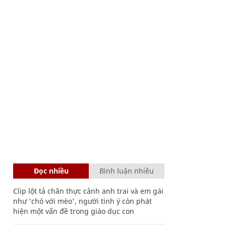
Đọc nhiều
Bình luận nhiều
Clip lột tả chân thực cảnh anh trai và em gái
như 'chó với mèo', người tinh ý còn phát
hiện một vấn đề trong giáo dục con