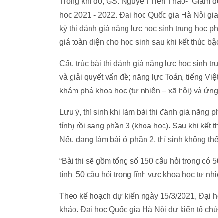
Trong khi đó, GS. Nguyễn Tiến Thảo- Giám đố
học 2021 - 2022, Đại học Quốc gia Hà Nội gi
kỳ thi đánh giá năng lực học sinh trung học p
giá toàn diện cho học sinh sau khi kết thúc bậ
Cấu trúc bài thi đánh giá năng lực học sinh 
và giải quyết vấn đề; năng lực Toán, tiếng Việt
khám phá khoa học (tự nhiên – xã hội) và ứn
Lưu ý, thí sinh khi làm bài thi đánh giá năng 
tính) rồi sang phần 3 (khoa học). Sau khi kết 
Nếu đang làm bài ở phần 2, thí sinh không thể
“Bài thi sẽ gồm tổng số 150 câu hỏi trong có 5
tính, 50 câu hỏi trong lĩnh vực khoa học tự nhi
Theo kế hoạch dự kiến ngày 15/3/2021, Đại họ
khảo. Đại học Quốc gia Hà Nội dự kiến tổ chức