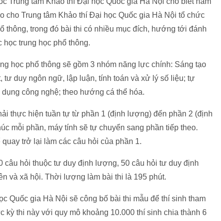
c Trung tâm Khảo thí Đại học Quốc gia Hà Nội cho biết năm
ao cho Trung tâm Khảo thí Đại học Quốc gia Hà Nội tổ chức
hổ thông, trong đó bài thi có nhiều mục đích, hướng tới đánh
c học trung học phổ thông.
trung học phổ thông sẽ gồm 3 nhóm năng lực chính: Sáng tạo
, tư duy ngôn ngữ, lập luận, tính toán và xử lý số liệu; tự
g dụng công nghệ; theo hướng cá thể hóa.
phải thực hiện tuần tự từ phần 1 (định lượng) đến phần 2 (định
thúc mỗi phần, máy tính sẽ tự chuyển sang phần tiếp theo.
 quay trở lại làm các câu hỏi của phần 1.
0 câu hỏi thuộc tư duy định lượng, 50 câu hỏi tư duy định
ên và xã hội. Thời lượng làm bài thi là 195 phút.
c Quốc gia Hà Nội sẽ công bố bài thi mẫu để thí sinh tham
 kỳ thi này với quy mô khoảng 10.000 thí sinh chia thành 6