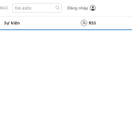
18822
Đăng nhập
Sự kiện
RSS