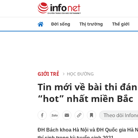
Đời sống
Thị trường
Thế giới
GIỚI TRẺ
HỌC ĐƯỜNG
Tin mới về bài thi đán
“hot” nhất miền Bắc
ĐH Bách khoa Hà Nội và ĐH Quốc gia Hà Nộ
thí sinh trong kỳ tuyển sinh 2021.