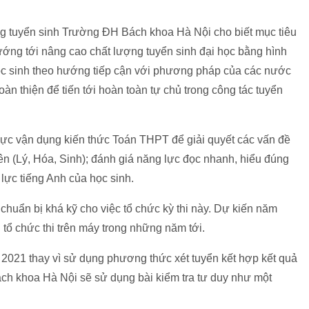
g tuyển sinh Trường ĐH Bách khoa Hà Nội cho biết mục tiêu
hướng tới nâng cao chất lượng tuyển sinh đại học bằng hình
học sinh theo hướng tiếp cận với phương pháp của các nước
hoàn thiện để tiến tới hoàn toàn tự chủ trong công tác tuyển
lực vận dụng kiến thức Toán THPT để giải quyết các vấn đề
iên (Lý, Hóa, Sinh); đánh giá năng lực đọc nhanh, hiểu đúng
lực tiếng Anh của học sinh.
huẩn bị khá kỹ cho việc tổ chức kỳ thi này. Dự kiến năm
 tổ chức thi trên máy trong những năm tới.
2021 thay vì sử dụng phương thức xét tuyển kết hợp kết quả
ách khoa Hà Nội sẽ sử dụng bài kiểm tra tư duy như một