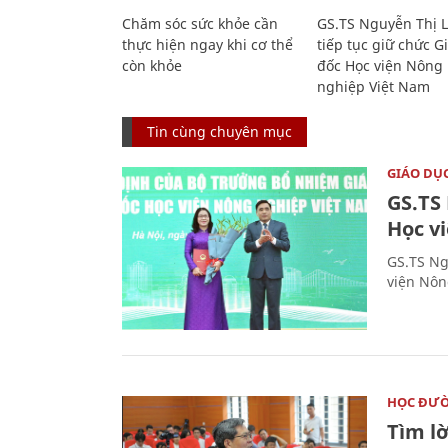
Chăm sóc sức khỏe cần
GS.TS Nguyễn Thị 
thực hiện ngay khi cơ thể
tiếp tục giữ chức 
còn khỏe
đốc Học viện Nông
nghiệp Việt Nam
Tin cùng chuyên mục
GIÁO DỤ
GS.TS
Học v
GS.TS Ng
viện Nôn
HỌC ĐƯ
Tìm lờ