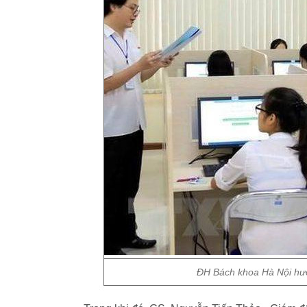
ĐH Bách khoa Hà Nội hướn