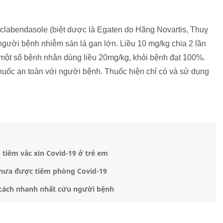
riclabendasole (biệt dược là Egaten do Hãng Novartis, Thuỵ
o người bệnh nhiễm sán lá gan lớn. Liều 10 mg/kg chia 2 lần
 một số bệnh nhân dùng liều 20mg/kg, khỏi bệnh đạt 100%.
uốc an toàn với người bệnh. Thuốc hiện chỉ có và sử dụng
 tiêm vắc xin Covid-19 ở trẻ em
 chưa được tiêm phòng Covid-19
ỉ cách nhanh nhất cứu người bệnh