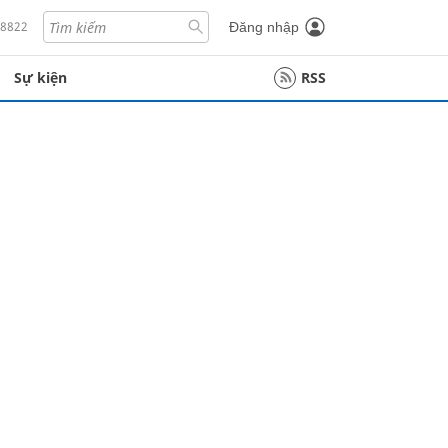
18822
Đăng nhập
Sự kiện
RSS