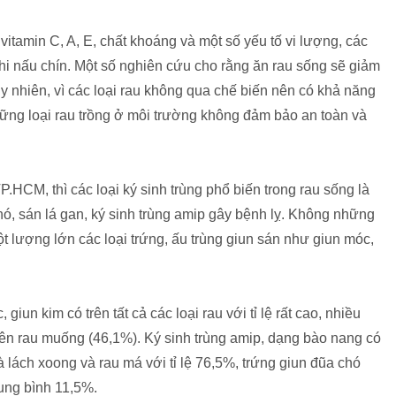
itamin C, A, E, chất khoáng và một số yếu tố vi lượng, các
 khi nấu chín. Một số nghiên cứu cho rằng ăn rau sống sẽ giảm
uy nhiên, vì các loại rau không qua chế biến nên có khả năng
những loại rau trồng ở môi trường không đảm bảo an toàn và
TP.HCM, thì các loại ký sinh trùng phổ biến trong rau sống là
chó, sán lá gan, ký sinh trùng amip gây bệnh lỵ. Không những
t lượng lớn các loại trứng, ấu trùng giun sán như giun móc,
giun kim có trên tất cả các loại rau với tỉ lệ rất cao, nhiều
trên rau muống (46,1%). Ký sinh trùng amip, dạng bào nang có
xà lách xoong và rau má với tỉ lệ 76,5%, trứng giun đũa chó
trung bình 11,5%.