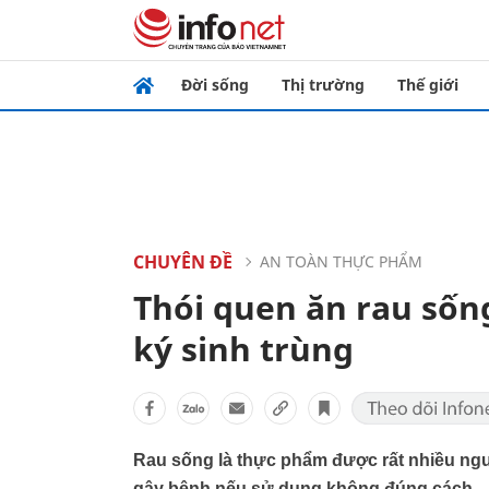
Đời sống
Thị trường
Thế giới
CHUYÊN ĐỀ
AN TOÀN THỰC PHẨM
Thói quen ăn rau sốn
ký sinh trùng
Rau sống là thực phẩm được rất nhiều ngườ
gây bệnh nếu sử dụng không đúng cách.