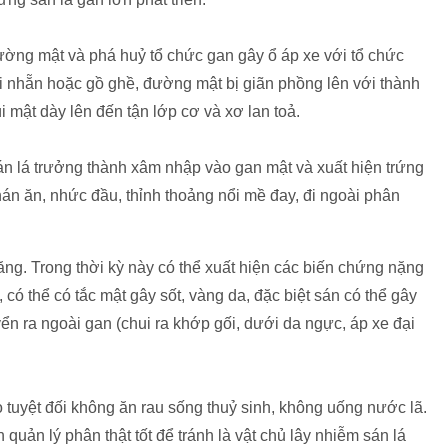
đường mật và phá huỷ tổ chức gan gây ổ áp xe với tổ chức
i nhẵn hoặc gồ ghề, đường mật bị giãn phồng lên với thành
i mật dày lên đến tận lớp cơ và xơ lan toả.
sán lá trưởng thành xâm nhập vào gan mật và xuất hiện trứng
hán ăn, nhức đầu, thỉnh thoảng nổi mề đay, đi ngoài phân
ăng. Trong thời kỳ này có thể xuất hiện các biến chứng nặng
ó thể có tắc mật gây sốt, vàng da, đặc biệt sán có thể gây
ển ra ngoài gan (chui ra khớp gối, dưới da ngực, áp xe đại
tuyệt đối không ăn rau sống thuỷ sinh, không uống nước lã.
 quản lý phân thật tốt để tránh là vật chủ lây nhiễm sán lá