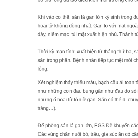
Khi vào cơ thể, sán lá gan lớn ký sinh trong 
hoại tử không đồng nhất. Gan to với mặt ngoà
dày, niêm mạc túi mật xuất hiện nhú. Thành tú
Thời kỳ mạn tính: xuất hiện từ tháng thứ ba, 
sán trong phân. Bệnh nhân tiếp tục mệt mỏi c
lỏng.
Xét nghiệm thấy thiếu máu, bạch cầu ái toan t
như những cơn đau bụng gần như đau do sỏi, c
những ổ hoại tử lớn ở gan. Sán có thể di chuy
tràng…).
Để phòng sán lá gan lớn, PGS Đề khuyến cáo 
Các vùng chăn nuôi bò, trâu, gia súc ăn cỏ cần