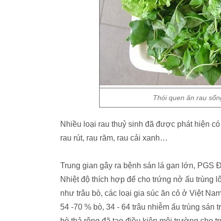
Thói quen ăn rau sốn
Nhiều loại rau thuỷ sinh đã được phát hiện có
rau rút, rau răm, rau cải xanh…
Trung gian gây ra bệnh sán lá gan lớn, PGS Đ
Nhiệt độ thích hợp để cho trứng nở ấu trùng 
như trâu bò, các loại gia súc ăn cỏ ở Việt N
54 -70 % bò, 34 - 64 trâu nhiễm ấu trùng sán t
bò thả rông đã tạo điều kiện môi trường cho tr