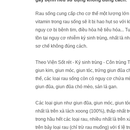
Rau sống cung cấp cho cơ thể một lượng lớn v
vitamin trong rau sống sẽ ít bị hao hụt so với
nguy cơ bị bệnh tim, điều hòa hệ tiêu hóa... T
tồn tại nguy cơ nhiễm ký sinh trùng, nhất là 
sơ chế không đúng cách.
Theo Viện Sốt rét - Ký sinh trùng - Côn trùng 
giun kim, giun móc, giun tóc, trứng giun đũa 
thế, các loại rau sống còn có nguy cơ chứa mộ
giun đũa, giun đũa chó mèo, sán lá gan.
Các loại giun như giun đũa, giun móc, giun tóc, 
nhất là trên xà lách xoong (100%), thấp nhất 
trong hầu hết các loại rau, nhiều nhất là trên 
trên bảy loại rau (chỉ trừ rau muống) với tỉ lệ 