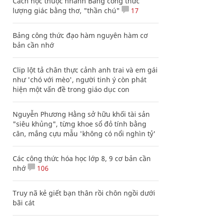
Cách học thuộc nhanh Bảng công thức
lượng giác bằng thơ, "thần chú"
17
Bảng công thức đạo hàm nguyên hàm cơ
bản cần nhớ
Clip lột tả chân thực cảnh anh trai và em gái
như 'chó với mèo', người tinh ý còn phát
hiện một vấn đề trong giáo dục con
Nguyễn Phương Hằng sở hữu khối tài sản
"siêu khủng", từng khoe sổ đỏ tính bằng
cân, mắng cựu mẫu 'không có nổi nghìn tỷ'
Các công thức hóa học lớp 8, 9 cơ bản cần
nhớ
106
Truy nã kẻ giết bạn thân rồi chôn ngồi dưới
bãi cát