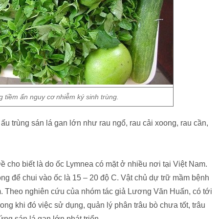
g tiềm ẩn nguy cơ nhiễm ký sinh trùng.
 ấu trùng sán lá gan lớn như rau ngổ, rau cải xoong, rau cần,
ề cho biết là do ốc Lymnea có mặt ở nhiều nơi tại Việt Nam.
lông để chui vào ốc là 15 – 20 độ C. Vật chủ dự trữ mầm bệnh
am. Theo nghiên cứu của nhóm tác giả Lương Văn Huấn, có tới
rong khi đó việc sử dụng, quản lý phân trâu bò chưa tốt, trâu
ứng sán lá gan lớn phát triển.