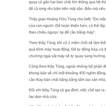
quay có gắn hai bàn chải lớn thông qua hệ t
tất cả rong rêu bám trên mặt sân, điều mà nếu 
Thầy giáo Hoàng Hữu Tùng cho biết: “Do mâm 
của con người. Để hoàn thiện hơn, có thể lắp
theo chiều ngược lại để cân bằng máy”.
Theo thầy Tùng, khi có 2 mâm chổi sẽ làm th
quá trình máy hoạt động. Để tự động hóa, có thể
chướng ngại vật máy sẽ tự quay sang hướng 
Cũng theo thầy Tùng, ngoài những bộ phận đư
khung bảo vệ chỉ mất khoảng 400 nghìn đồng. 
cần thay bàn chải bằng bằng tấm lau sàn nhà.
Đối với thầy Tùng và gia đình, việc chế tạo ra 
lau dọn nhà cửa.