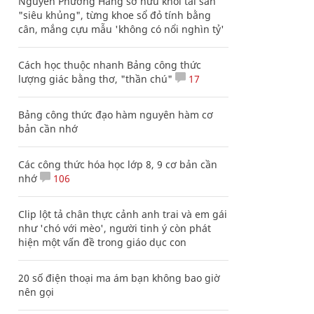
Nguyễn Phương Hằng sở hữu khối tài sản
"siêu khủng", từng khoe sổ đỏ tính bằng
cân, mắng cựu mẫu 'không có nổi nghìn tỷ'
Cách học thuộc nhanh Bảng công thức
lượng giác bằng thơ, "thần chú"
17
Bảng công thức đạo hàm nguyên hàm cơ
bản cần nhớ
Các công thức hóa học lớp 8, 9 cơ bản cần
nhớ
106
Clip lột tả chân thực cảnh anh trai và em gái
như 'chó với mèo', người tinh ý còn phát
hiện một vấn đề trong giáo dục con
20 số điện thoại ma ám bạn không bao giờ
nên gọi