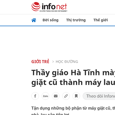
Đời sống
Thị trường
Thế giới
GIỚI TRẺ
HỌC ĐƯỜNG
Thầy giáo Hà Tĩnh m
giặt cũ thành máy lau
Tận dụng những bộ phận từ máy giặt cũ, t
nhà, lau sân tiện lợi.