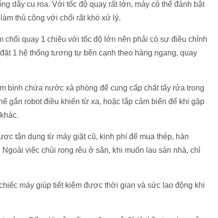
hống dây cu roa. Với tốc độ quay rất lớn, máy có thể đánh bật
làm thủ công với chổi rất khó xử lý.
chổi quay 1 chiều với tốc độ lớn nên phải có sự điều chỉnh
 đặt 1 hệ thống tương tự bên cạnh theo hàng ngang, quay
êm bình chứa nước xà phòng để cung cấp chất tẩy rửa trong
 gắn robot điều khiển từ xa, hoặc lắp cảm biến để khi gặp
khác.
ợc tận dụng từ máy giặt cũ, kinh phí để mua thép, hàn
Ngoài việc chùi rong rêu ở sân, khi muốn lau sàn nhà, chỉ
chiếc máy giúp tiết kiệm được thời gian và sức lao động khi