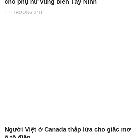
cho phụ nữ vùng biên Tây Ninh
THỊ TRƯỜNG 24H
Người Việt ở Canada thắp lửa cho giấc mơ
ô tô điện