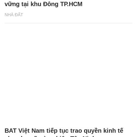
vững tại khu Đông TP.HCM
NHÀ ĐẤT
BAT Việt Nam tiếp tục trao quyền kinh tế