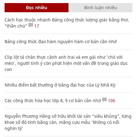
Đọc nhiều
Bình luận nhiều
Cách học thuộc nhanh Bảng công thức lượng giác bằng thơ,
"thần chú"
17
Bảng công thức đạo hàm nguyên hàm cơ bản cần nhớ
Clip lột tả chân thực cảnh anh trai và em gái như 'chó với
mèo', người tinh ý còn phát hiện một vấn đề trong giáo dục
con
Nhiều điểm bất thường ở bằng đại học của Lý Nhã Kỳ
Các công thức hóa học lớp 8, 9 cơ bản cần nhớ
106
Nguyễn Phương Hằng sở hữu khối tài sản "siêu khủng", từng
khoe sổ đỏ tính bằng cân, mắng cựu mẫu 'không có nổi
nghìn tỷ'