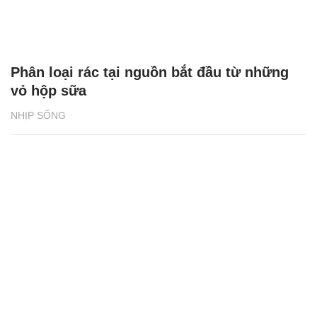
Phân loại rác tại nguồn bắt đầu từ những
vỏ hộp sữa
NHỊP SỐNG