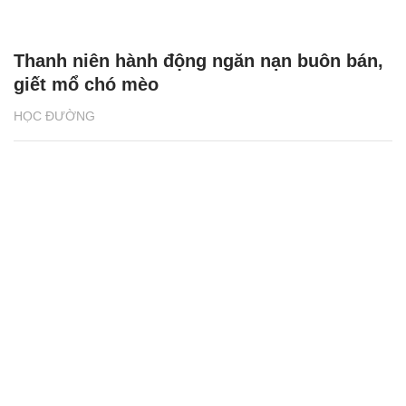
Thanh niên hành động ngăn nạn buôn bán,
giết mổ chó mèo
HỌC ĐƯỜNG