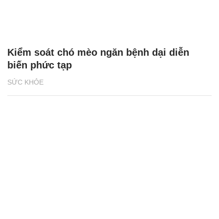
Kiểm soát chó mèo ngăn bệnh dại diễn
biến phức tạp
SỨC KHỎE