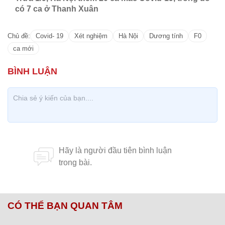
có 7 ca ở Thanh Xuân
Chủ đề:
Covid- 19
Xét nghiệm
Hà Nội
Dương tính
F0
ca mới
CÓ THỂ BẠN QUAN TÂM