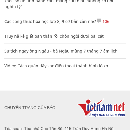
khoe sổ đỏ tính bằng cân, mắng cựu mẫu 'không có nổi
nghìn tỷ'
Các công thức hóa học lớp 8, 9 cơ bản cần nhớ
106
Truy nã kẻ giết bạn thân rồi chôn ngồi dưới bãi cát
Sự tích ngày ông Ngâu - bà Ngâu mùng 7 tháng 7 âm lịch
Video: Cách quấn dây sạc điện thoại thành hình lò xo
CHUYÊN TRANG CỦA BÁO
Tòa soạn: Tòa nhà Cục Tần Số, 115 Trần Duy Hưng Hà Nội