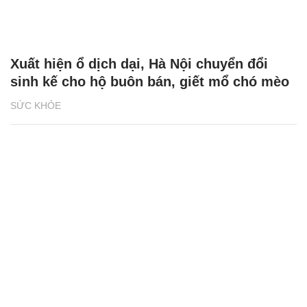
Xuất hiện ổ dịch dại, Hà Nội chuyển đổi
sinh kế cho hộ buôn bán, giết mổ chó mèo
SỨC KHỎE