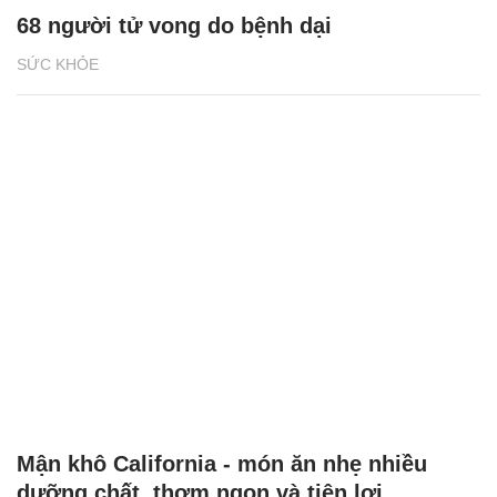
68 người tử vong do bệnh dại
SỨC KHỎE
Mận khô California - món ăn nhẹ nhiều
dưỡng chất, thơm ngon và tiện lợi