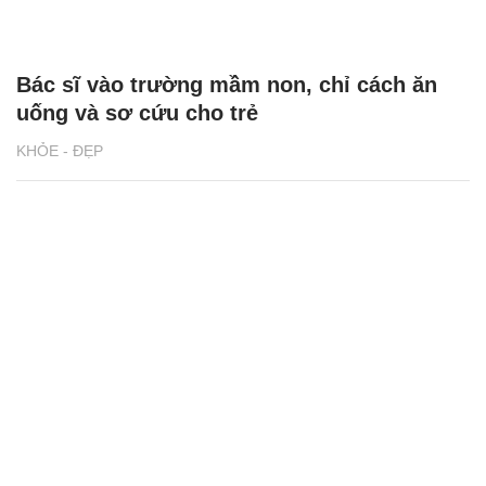
Bác sĩ vào trường mầm non, chỉ cách ăn
uống và sơ cứu cho trẻ
KHỎE - ĐẸP