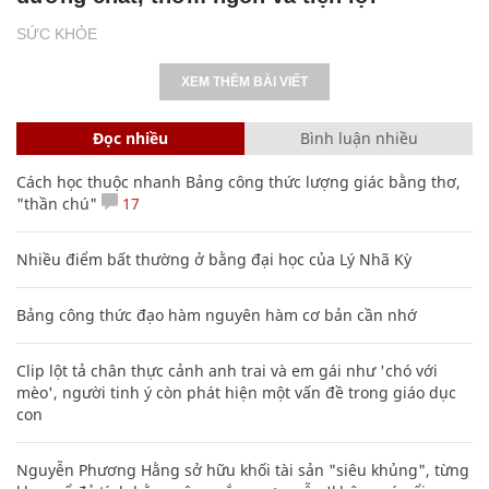
SỨC KHỎE
XEM THÊM BÀI VIẾT
Đọc nhiều
Bình luận nhiều
Cách học thuộc nhanh Bảng công thức lượng giác bằng thơ,
"thần chú"
17
Nhiều điểm bất thường ở bằng đại học của Lý Nhã Kỳ
Bảng công thức đạo hàm nguyên hàm cơ bản cần nhớ
Clip lột tả chân thực cảnh anh trai và em gái như 'chó với
mèo', người tinh ý còn phát hiện một vấn đề trong giáo dục
con
Nguyễn Phương Hằng sở hữu khối tài sản "siêu khủng", từng