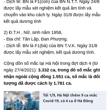
- Dịch tễ: BN là F1(con) của BN N.T.T. Ngày 24/8
được lấy mẫu xét nghiệm kết quả âm tính và
chuyển vào khu cách ly. Ngày 31/8 được lấy mẫu
kết quả dương tính
2) Đ.T.H , Nữ, sinh năm 1958,
- Địa chỉ: Tân Lập, Đan Phượng.
- Dịch tễ: BN là F1(bà) của BN T.V.K. Ngày 31/8
được lấy mẫu xét nghiệm, kết quả dương tính.
Cộng dồn số mắc tại Hà Nội trong đợt dịch 4 (từ
ngày 27/4/2021):
3.332 ca, trong đó số mắc ghi
nhận ngoài cộng đồng 1.551 ca, số mắc là đối
tượng đã được cách ly 1.781 ca.
Tối 1/9, Hà Nội thêm 9 ca mắc
Covid-19, có 4 ca ở Hà Đông