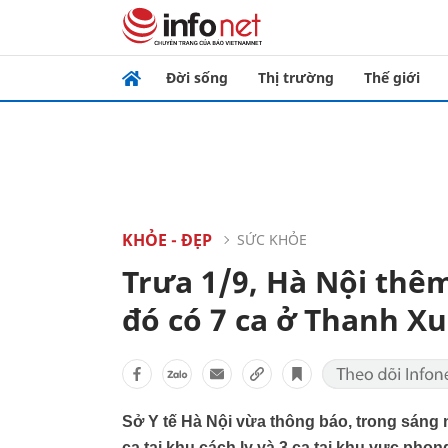
Đời sống
Thị trường
Thế giới
KHỎE - ĐẸP
SỨC KHỎE
Trưa 1/9, Hà Nội thêm
đó có 7 ca ở Thanh X
Sở Y tế Hà Nội vừa thông báo, trong sáng n
ca tại khu cách ly và 3 ca tại khu vực phon