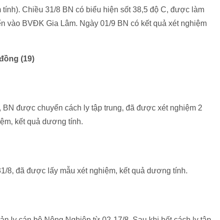
tính). Chiều 31/8 BN có biểu hiện sốt 38,5 độ C, được làm
yển vào BVĐK Gia Lâm. Ngày 01/9 BN có kết quả xét nghiệm
đồng (19)
8, BN được chuyển cách ly tập trung, đã được xét nghiệm 2
iệm, kết quả dương tính.
31/8, đã được lấy mẫu xét nghiệm, kết quả dương tính.
Quản ly cán bộ Nông Nghiệp từ 02-17/8. Sau khi hết cách ly tập