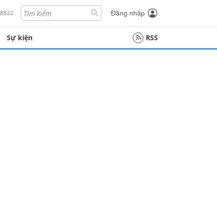
18822
Đăng nhập
Sự kiện
RSS