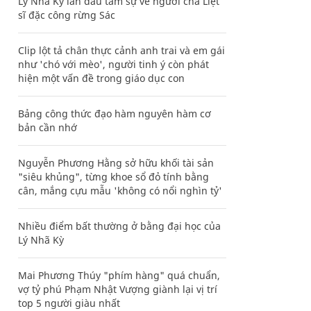
Lý Nhã Kỳ lần đầu tâm sự về người cha Liệt
sĩ đặc công rừng Sác
Clip lột tả chân thực cảnh anh trai và em gái
như 'chó với mèo', người tinh ý còn phát
hiện một vấn đề trong giáo dục con
Bảng công thức đạo hàm nguyên hàm cơ
bản cần nhớ
Nguyễn Phương Hằng sở hữu khối tài sản
"siêu khủng", từng khoe sổ đỏ tính bằng
cân, mắng cựu mẫu 'không có nổi nghìn tỷ'
Nhiều điểm bất thường ở bằng đại học của
Lý Nhã Kỳ
Mai Phương Thúy "phím hàng" quá chuẩn,
vợ tỷ phú Phạm Nhật Vượng giành lại vị trí
top 5 người giàu nhất