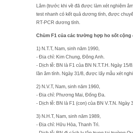
Lâm (trước khi về đã được làm xét nghiệm âm 
test nhanh có kết quả dương tính, được chu
RT-PCR dương tính.
Chùm F1 của các trường hợp ho sốt cộng 
1) N.T.T, Nam, sinh năm 1990,
- Địa chỉ: Kim Chung, Đông Anh.
- Dịch tễ: BN là F1 của BN N.T.T.H. Ngày 15/
lần âm tính. Ngày 31/8, được lấy mẫu xét ngh
2) N.V.T, Nam, sinh năm 1960,
- Địa chỉ: Phương Mai, Đống Đa.
- Dịch tễ: BN là F1 (con) của BN V.T.N. Ngày 
3) N.H.T, Nam, sinh năm 1989,
- Địa chỉ: Hữu Hòa, Thanh Trì.
- Dịch tễ: BN đi cách ly tập trung tại trường 