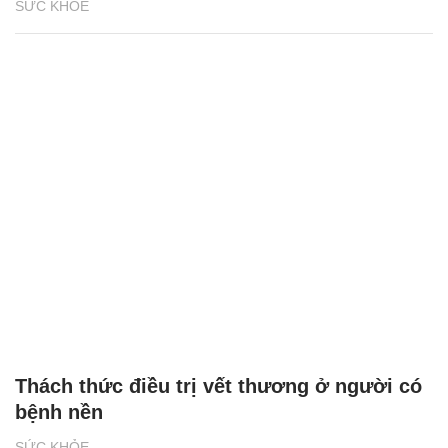
SỨC KHỎE
Thách thức điều trị vết thương ở người có
bệnh nền
SỨC KHỎE