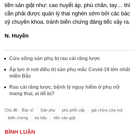
tiền sản giật như: cao huyết áp, phù chân, tay… thì
cần phải được quản lý thai nghén sớm bởi các bác
sỹ chuyên khoa, tránh biến chứng đáng tiếc xảy ra.
N. Huyền
Cứu sống sản phụ bị rau cài răng lược
Áp lực ở nơi điều trị sản phụ mắc Covid-19 lớn nhất
miền Bắc
Rau cài răng lược, bệnh lý nguy hiểm ở phụ nữ
mang thai, ai dễ bị?
Chủ đề:
Bác sĩ
Sản phụ
phù phổi cấp
gái chửa cửa mả
biến chứng
bà bầu
tiền sản giật