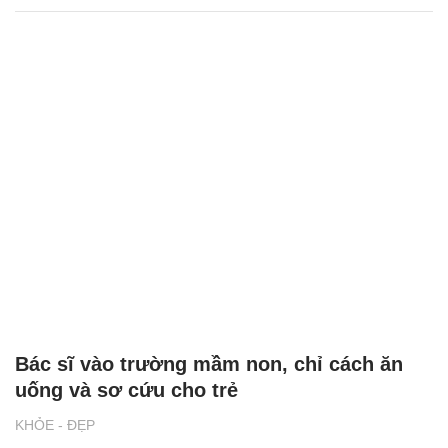
Bác sĩ vào trường mầm non, chỉ cách ăn
uống và sơ cứu cho trẻ
KHỎE - ĐẸP