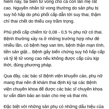
hiểm này, tai biến tử vong cho cả con lẫn mẹ rất
cao. Nguyên nhân tử vong thường do sản phụ bị
suy hô hấp do phù phổi cấp dẫn tới suy thai, thậm
chí thai chết do thiếu oxy trầm trọng.
Phù phổi cấp chiếm từ 0,08 - 0,5 % phụ nữ có thai.
Bệnh thường xảy ra ở những trường hợp như đẻ
nhiều lần, có bệnh hẹp van tim, bệnh thận mạn tính,
tiền sản giật... Bệnh gây biến chứng suy hô hấp cấp
và tỷ lệ tử vong cao nếu không được cấp cứu kịp
thời, đúng phương pháp.
Qua đây, các bác sĩ Bệnh viện khuyến cáo, phụ nữ
mang thai nên đi khám thai định kỳ tại các Bệnh
viện chuyên khoa để được các bác sĩ chuyên khoa
tư vấn đảm bảo an toàn cho mẹ và thai nhi.
Đặc biệt với những sản phụ có những dấu hiệu của