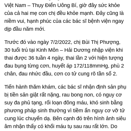
Việt Nam – Thụy Điển Uông Bí, giờ đây sức khỏe
của cả hai mẹ con chị đều khỏe mạnh. Đây cũng là
niềm vui, hạnh phúc của các bác sĩ bệnh viện ngay
dịp đầu năm mới.
Trước đó vào ngày 7/2/2022, chị Bùi Thị Phượng,
30 tuổi trú tại Kinh Môn – Hải Dương nhập viện khi
thai được 36 tuần 4 ngày, thai lần 2 với hiện tượng
đau bụng từng cơn, huyết áp 172/118mmHg, phù 2
chân, đau nhức đầu, cơn co tử cung rõ tần số 2.
Tiến hành thăm khám, các bác sĩ nhận định sản phụ
bị tiền sản giật rất nặng, rau bong non, có nguy cơ
suy đa phủ tạng, rối loạn đông máu, khó sinh bằng
phương pháp sinh thường vì tiềm ẩn nguy cơ vỡ tử
cung lúc chuyển dạ. Bên cạnh đó trên hình ảnh siêu
âm nhận thấy có khối máu tụ sau rau rất lớn. Do