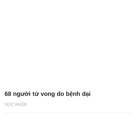
68 người tử vong do bệnh dại
SỨC KHỎE