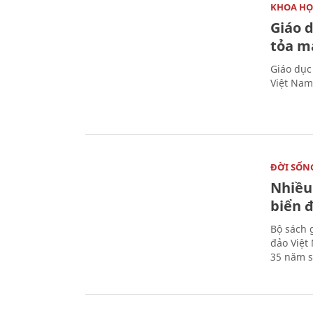
KHOA HỌ
Giáo 
tỏa m
Giáo dục
Việt Nam
ĐỜI SỐN
Nhiều
biển 
Bộ sách 
đảo Việt
35 năm s