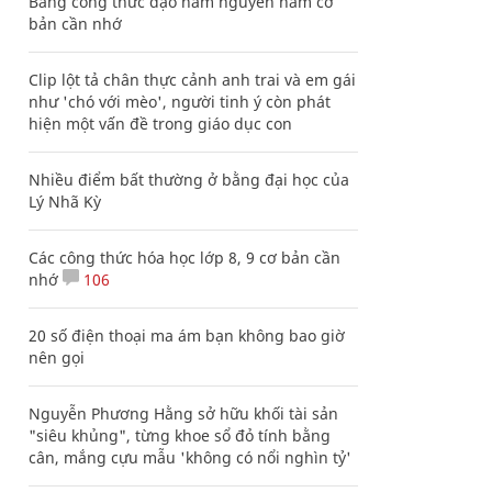
Bảng công thức đạo hàm nguyên hàm cơ
bản cần nhớ
Clip lột tả chân thực cảnh anh trai và em gái
như 'chó với mèo', người tinh ý còn phát
hiện một vấn đề trong giáo dục con
Nhiều điểm bất thường ở bằng đại học của
Lý Nhã Kỳ
Các công thức hóa học lớp 8, 9 cơ bản cần
nhớ
106
20 số điện thoại ma ám bạn không bao giờ
nên gọi
Nguyễn Phương Hằng sở hữu khối tài sản
"siêu khủng", từng khoe sổ đỏ tính bằng
cân, mắng cựu mẫu 'không có nổi nghìn tỷ'