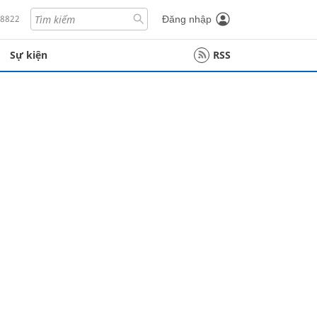
18822
Đăng nhập
Sự kiện
RSS