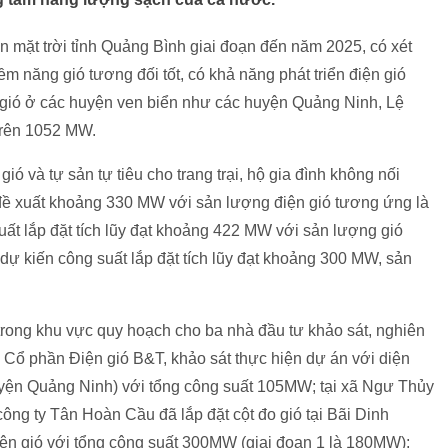
n mặt trời tỉnh Quảng Bình giai đoạn đến năm 2025, có xét
ềm năng gió tương đối tốt, có khả năng phát triển điện gió
 gió ở các huyện ven biển như các huyện Quảng Ninh, Lệ
 trên 1052 MW.
gió và tự sản tự tiêu cho trang trại, hộ gia đình không nối
đề xuất khoảng 330 MW với sản lượng điện gió tương ứng là
ất lắp đặt tích lũy đạt khoảng 422 MW với sản lượng gió
ự kiến công suất lắp đặt tích lũy đạt khoảng 300 MW, sản
trong khu vực quy hoạch cho ba nhà đầu tư khảo sát, nghiên
y Cổ phần Điện gió B&T, khảo sát thực hiện dự án với diện
huyện Quảng Ninh) với tổng công suất 105MW; tại xã Ngư Thủy
ng ty Tân Hoàn Cầu đã lắp đặt cột đo gió tại Bãi Dinh
iện gió với tổng công suất 300MW (giai đoạn 1 là 180MW);