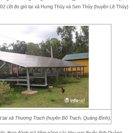
 02 cột đo gió tại xã Hưng Thủy và Sen Thủy (huyện Lệ Thủy)
t tại xã Thượng Trạch (huyện Bố Trạch, Quảng Bình).
rời, theo đánh giá tiềm năng các khu vực thuộc tỉnh Quảng