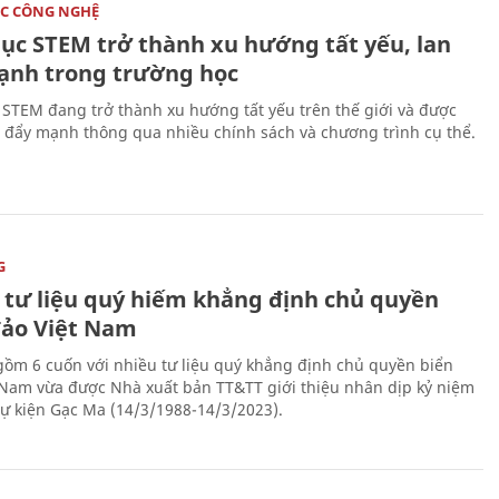
C CÔNG NGHỆ
dục STEM trở thành xu hướng tất yếu, lan
ạnh trong trường học
 STEM đang trở thành xu hướng tất yếu trên thế giới và được
 đẩy mạnh thông qua nhiều chính sách và chương trình cụ thể.
G
 tư liệu quý hiếm khẳng định chủ quyền
đảo Việt Nam
gồm 6 cuốn với nhiều tư liệu quý khẳng định chủ quyền biển
 Nam vừa được Nhà xuất bản TT&TT giới thiệu nhân dịp kỷ niệm
ự kiện Gạc Ma (14/3/1988-14/3/2023).