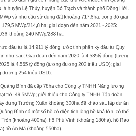
 đó là huyện Lệ Thủy, huyện Bố Trạch và thành phố Đồng Hới.
 MWp và nhu cầu sử dụng đất khoảng 717,8ha, trong đó giai
 179,5 MWp/214,8 ha; giai đoạn đến năm 2021 - 2025:
036 khoảng 240 MWp/288 ha.
 mức đầu tư là 14.911 tỷ đồng, ước tính phân kỳ đầu tư Quy
đoạn như sau: Giai đoạn đến năm 2020 là 4.585tỷ đồng (tương
025 là 4.565 tỷ đồng (tương đương 202 triệu USD); giai
g đương 254 triệu USD).
nh Quảng Bình đã cấp 78ha cho Công ty TNHH Năng lượng
t trời 49,5MWp; giới thiệu cho Công ty TNHH Tập đoàn
ây dựng Trường Xuân khoảng 300ha để khảo sát, lập dự án
 Quảng Bình có một số hồ có diện tích lòng hồ khá lớn, có thể
ực Tròn (khoảng 400ha), hồ Phú Vinh (khoảng 180ha), hồ Rào
a) hồ An Mã (khoảng 550ha).