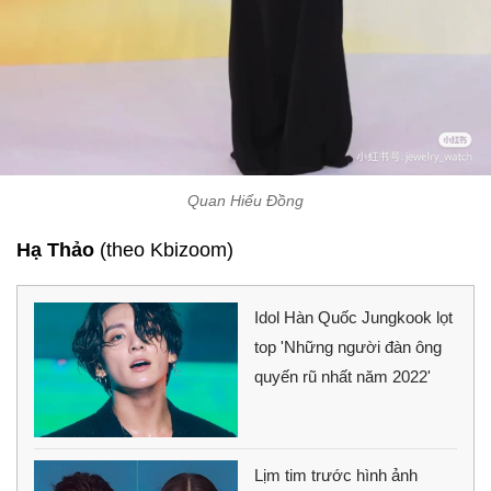
Quan Hiểu Đồng
Hạ Thảo
(theo Kbizoom)
Idol Hàn Quốc Jungkook lọt
top 'Những người đàn ông
quyến rũ nhất năm 2022'
Lịm tim trước hình ảnh