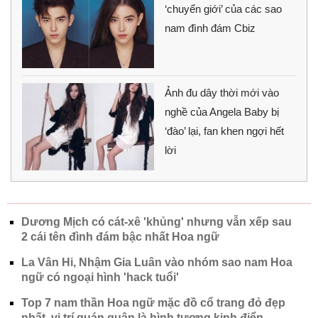
‘chuyển giới’ của các sao
nam đình đám Cbiz
Ảnh đu dây thời mới vào
nghề của Angela Baby bị
‘đào’ lại, fan khen ngợi hết
lời
Dương Mịch có cát-xê 'khủng' nhưng vẫn xếp sau
2 cái tên đình đám bậc nhất Hoa ngữ
La Vân Hi, Nhậm Gia Luân vào nhóm sao nam Hoa
ngữ có ngoại hình 'hack tuổi'
Top 7 nam thần Hoa ngữ mặc đồ cổ trang đỏ đẹp
nhất, vị trí quán quân là hình tượng kinh điển