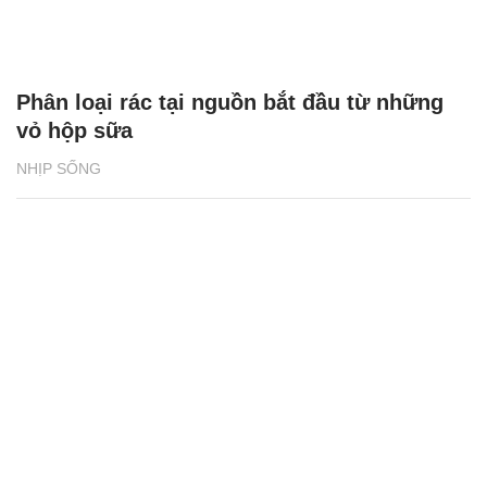
Phân loại rác tại nguồn bắt đầu từ những
vỏ hộp sữa
NHỊP SỐNG