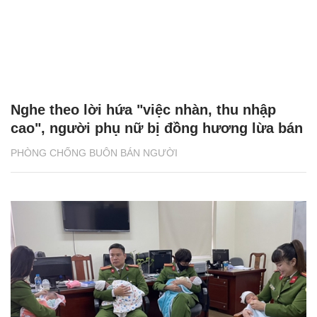
Nghe theo lời hứa "việc nhàn, thu nhập
cao", người phụ nữ bị đồng hương lừa bán
PHÒNG CHỐNG BUÔN BÁN NGƯỜI