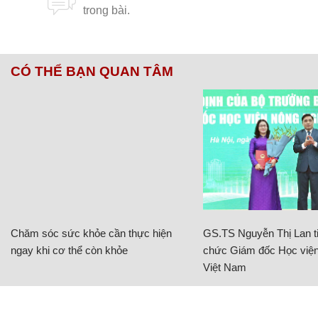
CÓ THỂ BẠN QUAN TÂM
Chăm sóc sức khỏe cần thực hiện
GS.TS Nguyễn Thị Lan ti
ngay khi cơ thể còn khỏe
chức Giám đốc Học viện
Việt Nam