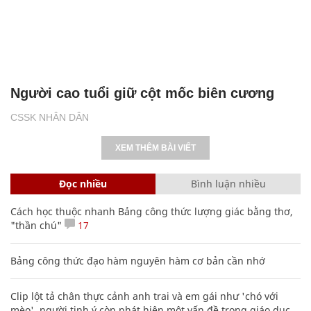
Người cao tuổi giữ cột mốc biên cương
CSSK NHÂN DÂN
XEM THÊM BÀI VIẾT
Đọc nhiều
Bình luận nhiều
Cách học thuộc nhanh Bảng công thức lượng giác bằng thơ,
"thần chú"
17
Bảng công thức đạo hàm nguyên hàm cơ bản cần nhớ
Clip lột tả chân thực cảnh anh trai và em gái như 'chó với
mèo', người tinh ý còn phát hiện một vấn đề trong giáo dục