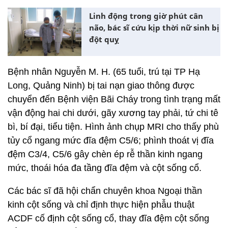
Linh động trong giờ phút cân
não, bác sĩ cứu kịp thời nữ sinh bị
đột quỵ
Bệnh nhân Nguyễn M. H. (65 tuổi, trú tại TP Hạ
Long, Quảng Ninh) bị tai nạn giao thông được
chuyển đến Bệnh viện Bãi Cháy trong tình trạng mất
vận động hai chi dưới, gãy xương tay phải, tứ chi tê
bì, bí đại, tiểu tiện. Hình ảnh chụp MRI cho thấy phù
tủy cổ ngang mức đĩa đệm C5/6; phình thoát vị đĩa
đệm C3/4, C5/6 gây chèn ép rễ thần kinh ngang
mức, thoái hóa đa tầng đĩa đệm và cột sống cổ.
Các bác sĩ đã hội chẩn chuyên khoa Ngoại thần
kinh cột sống và chỉ định thực hiện phẫu thuật
ACDF cố định cột sống cổ, thay đĩa đệm cột sống