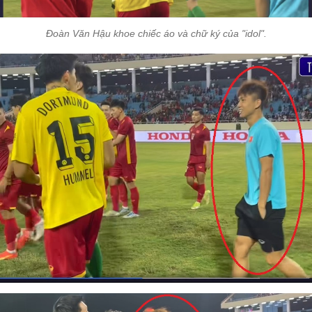
Đoàn Văn Hậu khoe chiếc áo và chữ ký của "idol".