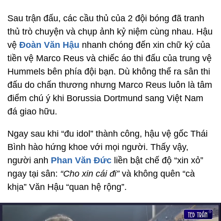
Sau trận đấu, các cầu thủ của 2 đội bóng đã tranh
thủ trò chuyện và chụp ảnh kỷ niệm cùng nhau.
Hậu
vệ
Đoàn Văn Hậu
nhanh chóng đến xin chữ ký của
tiền vệ Marco Reus và chiếc áo thi đấu của trung vệ
Hummels bên phía đội bạn. Dù không thể ra sân thi
đấu do chấn thương nhưng Marco Reus luôn là tâm
điểm chú ý khi Borussia Dortmund sang Việt Nam
đá giao hữu.
Ngay sau khi “đu idol” thành công, hậu vệ gốc Thái
Bình hào hứng khoe với mọi người. Thấy vậy,
người anh
Phan Văn Đức
liền bật chế độ “xin xỏ”
ngay tại sân:
“Cho xin cái đi”
và không quên “cà
khịa” Văn Hậu “quan hệ rộng”.