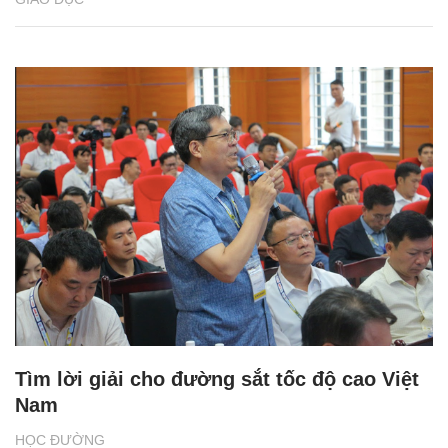
Tìm lời giải cho đường sắt tốc độ cao Việt
Nam
HỌC ĐƯỜNG