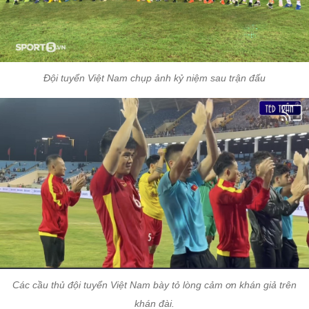
Đội tuyển Việt Nam chụp ảnh kỷ niệm sau trận đấu
Các cầu thủ đội tuyển Việt Nam bày tỏ lòng cảm ơn khán giả trên
khán đài.