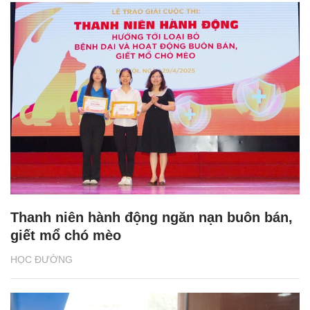
Thanh niên hành động ngăn nạn buôn bán,
giết mổ chó mèo
HỌC ĐƯỜNG