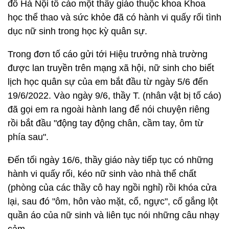
đô Hà Nội tố cáo một thầy giáo thuộc khoa Khoa
học thể thao và sức khỏe đã có hành vi quấy rối tình
dục nữ sinh trong học kỳ quân sự.
Trong đơn tố cáo gửi tới Hiệu trưởng nhà trường
được lan truyền trên mạng xã hội, nữ sinh cho biết
lịch học quân sự của em bắt đầu từ ngày 5/6 đến
19/6/2022. Vào ngày 9/6, thầy T. (nhân vật bị tố cáo)
đã gọi em ra ngoài hành lang để nói chuyện riêng
rồi bắt đầu "động tay động chân, cầm tay, ôm từ
phía sau".
Đến tối ngày 16/6, thầy giáo này tiếp tục có những
hành vi quấy rối, kéo nữ sinh vào nhà thể chất
(phòng của các thầy cô hay ngồi nghỉ) rồi khóa cửa
lại, sau đó "ôm, hôn vào mặt, cổ, ngực", cố gắng lột
quần áo của nữ sinh và liên tục nói những câu nhạy