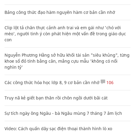
Bảng công thức đạo hàm nguyên hàm cơ bản cần nhớ
Clip lột tả chân thực cảnh anh trai và em gái như 'chó với
mèo', người tinh ý còn phát hiện một vấn đề trong giáo dục
con
Nguyễn Phương Hằng sở hữu khối tài sản "siêu khủng", từng
khoe sổ đỏ tính bằng cân, mắng cựu mẫu 'không có nổi
nghìn tỷ'
Các công thức hóa học lớp 8, 9 cơ bản cần nhớ
106
Truy nã kẻ giết bạn thân rồi chôn ngồi dưới bãi cát
Sự tích ngày ông Ngâu - bà Ngâu mùng 7 tháng 7 âm lịch
Video: Cách quấn dây sạc điện thoại thành hình lò xo