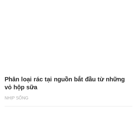
Phân loại rác tại nguồn bắt đầu từ những
vỏ hộp sữa
NHỊP SỐNG