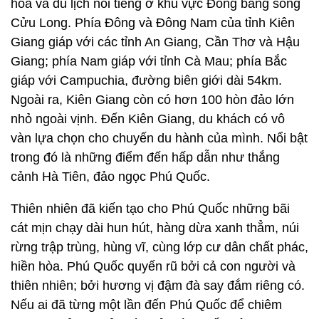
hóa và du lịch nổi tiếng ở khu vực Đồng bằng sông
Cửu Long. Phía Đông và Đông Nam của tỉnh Kiên
Giang giáp với các tỉnh An Giang, Cần Thơ và Hậu
Giang; phía Nam giáp với tỉnh Cà Mau; phía Bắc
giáp với Campuchia, đường biên giới dài 54km.
Ngoài ra, Kiên Giang còn có hơn 100 hòn đảo lớn
nhỏ ngoài vịnh. Đến Kiên Giang, du khách có vô
vàn lựa chọn cho chuyến du hành của mình. Nổi bật
trong đó là những điểm đến hấp dẫn như thắng
cảnh Hà Tiên, đảo ngọc Phú Quốc.
Thiên nhiên đã kiến tạo cho Phú Quốc những bãi
cát mịn chạy dài hun hút, hàng dừa xanh thẳm, núi
rừng trập trùng, hùng vĩ, cùng lớp cư dân chất phác,
hiền hòa. Phú Quốc quyến rũ bởi cả con người và
thiên nhiên; bởi hương vị đậm đà say đắm riêng có.
Nếu ai đã từng một lần đến Phú Quốc để chiêm