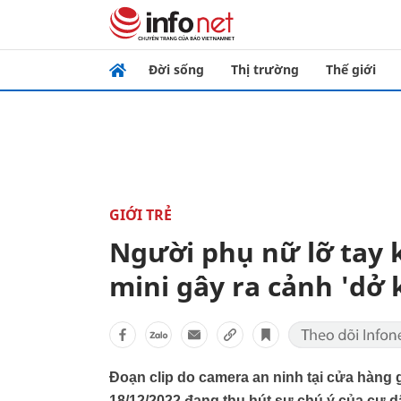
Đời sống
Thị trường
Thế giới
GIỚI TRẺ
Người phụ nữ lỡ tay 
mini gây ra cảnh 'dở 
Đoạn clip do camera an ninh tại cửa hàng gh
18/12/2022 đang thu hút sự chú ý của cư 