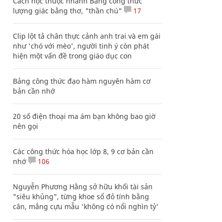
Cách học thuộc nhanh Bảng công thức
lượng giác bằng thơ, "thần chú"
17
Clip lột tả chân thực cảnh anh trai và em gái
như 'chó với mèo', người tinh ý còn phát
hiện một vấn đề trong giáo dục con
Bảng công thức đạo hàm nguyên hàm cơ
bản cần nhớ
20 số điện thoại ma ám bạn không bao giờ
nên gọi
Các công thức hóa học lớp 8, 9 cơ bản cần
nhớ
106
Nguyễn Phương Hằng sở hữu khối tài sản
"siêu khủng", từng khoe sổ đỏ tính bằng
cân, mắng cựu mẫu 'không có nổi nghìn tỷ'