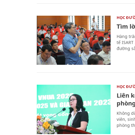
HỌC ĐƯ
Tìm lờ
Hàng tră
tế ISART
đường sắ
HỌC ĐƯ
Liên 
phòng
Không dừ
viên, si
phòng th