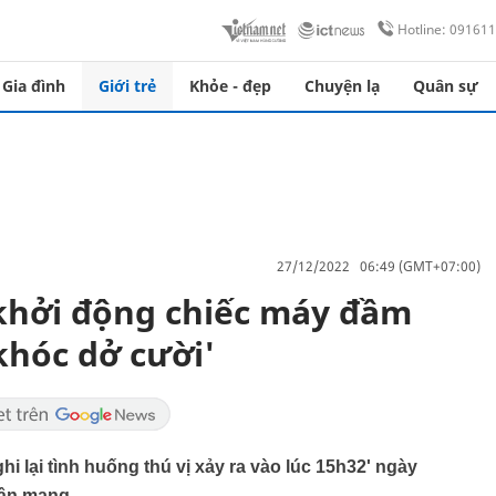
Hotline: 09161
Gia đình
Giới trẻ
Khỏe - đẹp
Chuyện lạ
Quân sự
27/12/2022 06:49 (GMT+07:00)
khởi động chiếc máy đầm
khóc dở cười'
i lại tình huống thú vị xảy ra vào lúc 15h32' ngày
dân mạng.