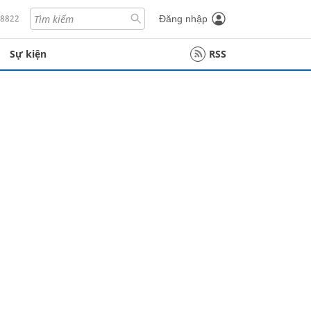
18822
Đăng nhập
Sự kiện
RSS