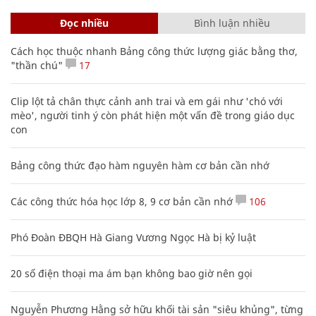
Đọc nhiều
Bình luận nhiều
Cách học thuộc nhanh Bảng công thức lượng giác bằng thơ,
"thần chú"
17
Clip lột tả chân thực cảnh anh trai và em gái như 'chó với
mèo', người tinh ý còn phát hiện một vấn đề trong giáo dục
con
Bảng công thức đạo hàm nguyên hàm cơ bản cần nhớ
Các công thức hóa học lớp 8, 9 cơ bản cần nhớ
106
Phó Đoàn ĐBQH Hà Giang Vương Ngọc Hà bị kỷ luật
20 số điện thoại ma ám bạn không bao giờ nên gọi
Nguyễn Phương Hằng sở hữu khối tài sản "siêu khủng", từng