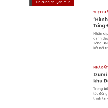
Tin cùng chuyên mục
THỊ TRƯ
‘Hành 
Tổng Đ
Nhân dịp
đánh dấu
Tổng Đại
kết nối t
NHÀ ĐẤT
Izumi 
khu Đ
Trong bố
tốc đồng
trình tái