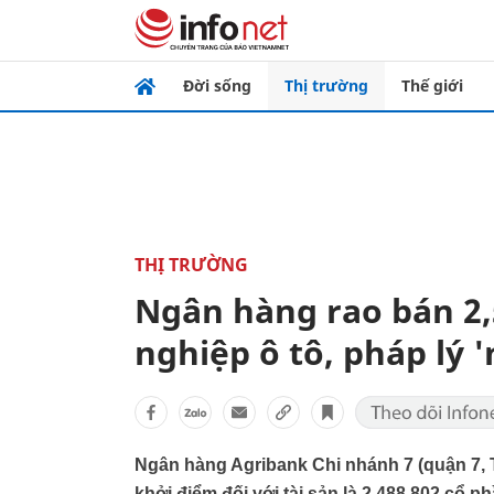
Đời sống
Thị trường
Thế giới
THỊ TRƯỜNG
Ngân hàng rao bán 2,
nghiệp ô tô, pháp lý
Ngân hàng Agribank Chi nhánh 7 (quận 7, T
khởi điểm đối với tài sản là 2.488.802 cổ 