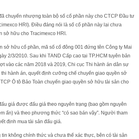
i đã chuyển nhượng toàn bộ số cổ phần này cho CTCP Đầu tư
cimexco HRI). Điều đáng nói là số cổ phần này lại chưa
ận sở hữu cho Tracimexco HRI.
ận sở hữu cổ phần, mã số cổ đông 001 đứng tên Công ty Mai
ngày 2/3/2010. Sau khi TAND Cấp cao tại TP.HCM tuyên bản
ượt vào các năm 2018 và 2019, Chi cục Thi hành án dân sự
 thi hành án, quyết định cưỡng chế chuyển giao quyền sở
CTCP Ô tô Bảo Toàn chuyển giao quyền sở hữu tài sản cho
 đấu giá được đấu giá theo nguyên trạng (bao gồm nguyên
o tiềm ẩn) và theo phương thức “có sao bán vậy”. Người tham
yết định mua tài sản đấu giá.
tin không chính thức và chưa thể xác thực, bên có tài sản