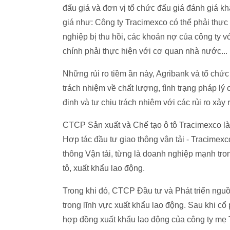
đấu giá và đơn vị tổ chức đấu giá đánh giá khả
giá như: Công ty Tracimexco có thể phải thực
nghiệp bị thu hồi, các khoản nợ của công ty v
chính phải thực hiện với cơ quan nhà nước...
Những rủi ro tiềm ần này, Agribank và tổ chứ
trách nhiệm về chất lượng, tình trạng pháp lý 
định và tự chịu trách nhiệm với các rủi ro xảy 
CTCP Sản xuất và Chế tạo ô tô Tracimexco l
Hợp tác đầu tư giao thông vận tải - Tracimex
thông Vận tải, từng là doanh nghiệp mạnh tron
tô, xuất khẩu lao động.
Trong khi đó, CTCP Đầu tư và Phát triển ngu
trong lĩnh vực xuất khẩu lao động. Sau khi c
hợp đồng xuất khẩu lao động của công ty mẹ