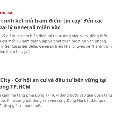
ỜNG 24H
trình kết nối trăm điểm tin cậy’ đến các
ại lý Generali miền Bắc
 kỷ niệm 15 năm hiện diện tại thị trường Việt Nam, đồng thời
 cột mốc 10 năm thành lập và phát triển mô hình Văn phòng
 lý GenCasa/GenBella, Generali triển khai chuyến xe “Hành trình
răm điểm tin cậy”.
City - Cơ hội an cư và đầu tư bền vững tại
ông TP.HCM
i cảnh hạ tầng phía Đông TP.HCM đang bước vào giai đoạn tăng
 bộ, thị trường bất động sản ven sông Đồng Nai bắt đầu quá
 định vị giá trị mạnh mẽ.