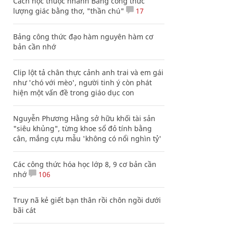
Cách học thuộc nhanh Bảng công thức
lượng giác bằng thơ, "thần chú"
17
Bảng công thức đạo hàm nguyên hàm cơ
bản cần nhớ
Clip lột tả chân thực cảnh anh trai và em gái
như 'chó với mèo', người tinh ý còn phát
hiện một vấn đề trong giáo dục con
Nguyễn Phương Hằng sở hữu khối tài sản
"siêu khủng", từng khoe sổ đỏ tính bằng
cân, mắng cựu mẫu 'không có nổi nghìn tỷ'
Các công thức hóa học lớp 8, 9 cơ bản cần
nhớ
106
Truy nã kẻ giết bạn thân rồi chôn ngồi dưới
bãi cát