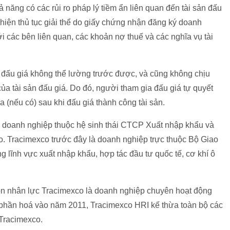
 năng có các rủi ro pháp lý tiềm ẩn liên quan đến tài sản đấu
 hiện thủ tục giải thể do giấy chứng nhận đăng ký doanh
ới các bên liên quan, các khoản nợ thuế và các nghĩa vụ tài
c đấu giá không thể lường trước được, và cũng không chịu
của tài sản đấu giá. Do đó, người tham gia đấu giá tự quyết
ra (nếu có) sau khi đấu giá thành công tài sản.
à doanh nghiệp thuộc hệ sinh thái CTCP Xuất nhập khẩu và
co. Tracimexco trước đây là doanh nghiệp trực thuộc Bộ Giao
g lĩnh vực xuất nhập khẩu, hợp tác đầu tư quốc tế, cơ khí ô
ồn nhân lực Tracimexco là doanh nghiệp chuyên hoạt động
ổ phần hoá vào năm 2011, Tracimexco HRI kế thừa toàn bộ các
 Tracimexco.