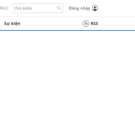
18822
Đăng nhập
Sự kiện
RSS