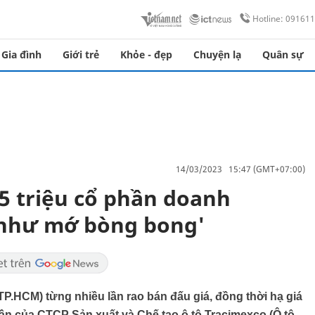
Hotline: 09161
Gia đình
Giới trẻ
Khỏe - đẹp
Chuyện lạ
Quân sự
14/03/2023 15:47 (GMT+07:00)
5 triệu cổ phần doanh
 'như mớ bòng bong'
P.HCM) từng nhiều lần rao bán đấu giá, đồng thời hạ giá
phần của CTCP Sản xuất và Chế tạo ô tô Tracimexco (Ô tô