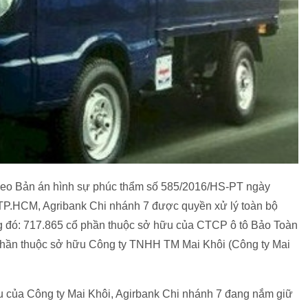
theo Bản án hình sự phúc thẩm số 585/2016/HS-PT ngày
 TP.HCM, Agribank Chi nhánh 7 được quyền xử lý toàn bộ
ng đó: 717.865 cổ phần thuộc sở hữu của CTCP ô tô Bảo Toàn
 phần thuộc sở hữu Công ty TNHH TM Mai Khôi (Công ty Mai
u của Công ty Mai Khôi, Agirbank Chi nhánh 7 đang nắm giữ