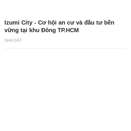
Izumi City - Cơ hội an cư và đầu tư bền
vững tại khu Đông TP.HCM
NHÀ ĐẤT