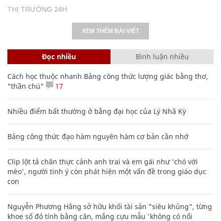
THỊ TRƯỜNG 24H
XEM THÊM BÀI VIẾT
Đọc nhiều
Bình luận nhiều
Cách học thuộc nhanh Bảng công thức lượng giác bằng thơ,
"thần chú"
17
Nhiều điểm bất thường ở bằng đại học của Lý Nhã Kỳ
Bảng công thức đạo hàm nguyên hàm cơ bản cần nhớ
Clip lột tả chân thực cảnh anh trai và em gái như 'chó với
mèo', người tinh ý còn phát hiện một vấn đề trong giáo dục
con
Nguyễn Phương Hằng sở hữu khối tài sản "siêu khủng", từng
khoe sổ đỏ tính bằng cân, mắng cựu mẫu 'không có nổi