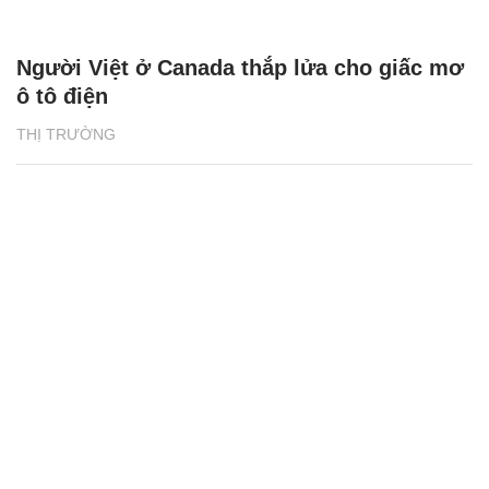
Người Việt ở Canada thắp lửa cho giấc mơ
ô tô điện
THỊ TRƯỜNG