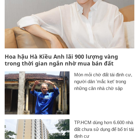
Hoa hậu Hà Kiều Anh lãi 900 lượng vàng
trong thời gian ngắn nhờ mua bán đất
Mòn mỏi chờ đất tái định cư,
người dân 'mắc kẹt' trong
những căn nhà chờ sập
TP.HCM dùng hơn 6.600 nhà
đất chưa sử dụng để bố trí tái
định cư