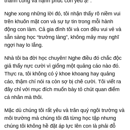
thành công và hạnh phúc con yêu ạ!”.
Nghe xong những lời đó, tôi nhận thấy rõ niềm vui
trên khuôn mặt con và sự tự tin trong mỗi hành
động con làm. Cả gia đình tôi và con đều vui vẻ và
sẵn sàng học “trường làng”, không mảy may nghĩ
ngợi hay lo lắng.
Nhà tôi ba đời học chuyên! Nghe điều đó chắc độc
giả thấy nực cười vì giống một quảng cáo nào đó.
Thực ra, tôi không có ý khoe khoang hay quảng
cáo, thậm chí nói ra còn sợ bị chê cười. Tôi viết ra
đây chỉ với mục đích muốn bày tỏ chút quan điểm
cá nhân mà thôi.
Mặc dù chúng tôi rất yêu và trân quý ngôi trường và
môi trường mà chúng tôi đã từng học tập nhưng
chúng tôi không hề đặt áp lực lên con là phải đỗ