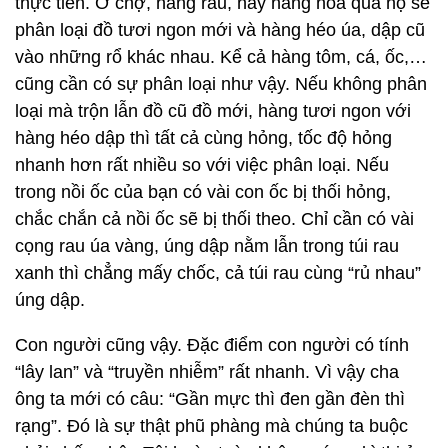
thực tiễn. Ở chợ, hàng rau, hay hàng hoa quả họ sẽ
phân loại đồ tươi ngon mới và hàng héo úa, dập cũ
vào những rổ khác nhau. Kể cả hàng tôm, cá, ốc,…
cũng cần có sự phân loại như vậy. Nếu không phân
loại mà trộn lẫn đồ cũ đồ mới, hàng tươi ngon với
hàng héo dập thì tất cả cùng hỏng, tốc độ hỏng
nhanh hơn rất nhiều so với việc phân loại. Nếu
trong nồi ốc của bạn có vài con ốc bị thối hỏng,
chắc chắn cả nồi ốc sẽ bị thối theo. Chỉ cần có vài
cọng rau úa vàng, úng dập nằm lẫn trong túi rau
xanh thì chẳng mấy chốc, cả túi rau cùng “rủ nhau”
úng dập.
Con người cũng vậy. Đặc điểm con người có tính
“lây lan” và “truyền nhiễm” rất nhanh. Vì vậy cha
ông ta mới có câu: “Gần mực thì đen gần đèn thì
rạng”. Đó là sự thật phũ phàng mà chúng ta buộc