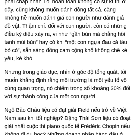
phải chấp nhận.Tôi hoàn toàn không có sự kì thị ở
đây, cũng không muốn đánh đồng tất cả, càng
không hề muốn đánh giá con người như đánh giá
đồ vật. Thậm chí, đối với con người, còn có những
điều kỳ diệu xảy ra, ví như “gần bùn mà chẳng hôi
tanh mùi bùn” hay có khi “một con ngựa đau cả tàu
bỏ cỏ”, sẵn sàng đồng cam cộng khổ không chê kẻ
yếu, kẻ khó.
Nhưng trong giáo dục, nhìn ở góc độ tổng quát, tôi
muốn khẳng định rằng môi trường là một yếu tố vô
cùng quan trọng, nó chiếm trọng số khoảng 30% đối
với sự thành công của một con người.
Ngô Bảo Châu liệu có đạt giải Field nếu trở về Việt
Nam sau khi tốt nghiệp? Đặng Thái Sơn liệu có đoạt
giải nhất cuộc thi piano quốc tế Frédéric Chopin nếu
không đi du học? Những doanh nhân hàng đầu ở