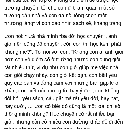
hai của tôi, lên lớp 6, không đủ điểm để được học
trường chuyên, tôi cho con đi tham quan một số
trường gần nhà và con đã hài lòng chọn một
“trường làng” vì con bảo nhìn sạch sẽ, khang trang.
Con hỏi: “ Cả nhà mình “ba đời học chuyên”, anh
giỏi nên cũng đỗ chuyên, còn con thì học kém phải
không mẹ?”. Tôi nói với con: “Không con ạ, anh giỏi
hơn con về điểm số ở trường nhưng con cũng giỏi
rất nhiều thứ, ví dụ như con giỏi giúp mẹ việc nhà,
con giỏi chạy nhảy, con giỏi kết bạn, con biết yêu
quý các bạn và đồng cảm với những bạn gặp khó
khăn, con biết nói những lời hay ý đẹp, con không
đòi hỏi, yêu sách, cáu gắt mà rất yêu đời, hay hát,
hay cười, … Con có biết đó cũng là một loại chỉ số
thông minh không? Học chuyên có rất nhiều bạn
giỏi, nhưng còn có nhiều con đường khác để đi đến