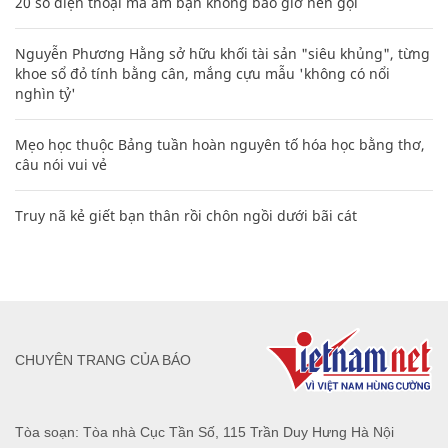
20 số điện thoại ma ám bạn không bao giờ nên gọi
Nguyễn Phương Hằng sở hữu khối tài sản "siêu khủng", từng
khoe sổ đỏ tính bằng cân, mắng cựu mẫu 'không có nổi
nghìn tỷ'
Mẹo học thuộc Bảng tuần hoàn nguyên tố hóa học bằng thơ,
câu nói vui vẻ
Truy nã kẻ giết bạn thân rồi chôn ngồi dưới bãi cát
CHUYÊN TRANG CỦA BÁO
Tòa soạn: Tòa nhà Cục Tần Số, 115 Trần Duy Hưng Hà Nội