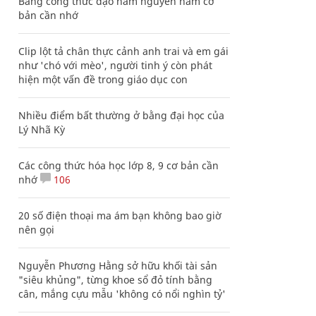
Bảng công thức đạo hàm nguyên hàm cơ
bản cần nhớ
Clip lột tả chân thực cảnh anh trai và em gái
như 'chó với mèo', người tinh ý còn phát
hiện một vấn đề trong giáo dục con
Nhiều điểm bất thường ở bằng đại học của
Lý Nhã Kỳ
Các công thức hóa học lớp 8, 9 cơ bản cần
nhớ
106
20 số điện thoại ma ám bạn không bao giờ
nên gọi
Nguyễn Phương Hằng sở hữu khối tài sản
"siêu khủng", từng khoe sổ đỏ tính bằng
cân, mắng cựu mẫu 'không có nổi nghìn tỷ'