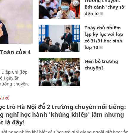
trường chuyên:
Bớt cảnh ‘chạy sô’
đến lò
Thầy chủ nhiệm
lập kỷ lục với lớp
có 31/31 học sinh
lớp 10
 Toán của 4
Nên bỏ trường
chuyên?
 Diệp Chi (lớp
ội) gây ấn
 trường chuyên.
G TRẺ
c trò Hà Nội đỗ 2 trường chuyên nổi tiếng:
ng nghĩ học hành 'khủng khiếp' lắm nhưng
t là đây!
ười ngạc nhiên khi biết cậu học trò giỏi giang ngoài giờ học vẫn