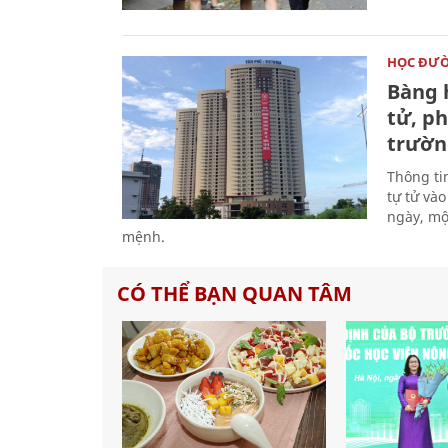
HỌC ĐƯ
Bàng 
tử, p
trườn
Thông ti
tự tử và
ngày, một
mệnh.
CÓ THỂ BẠN QUAN TÂM