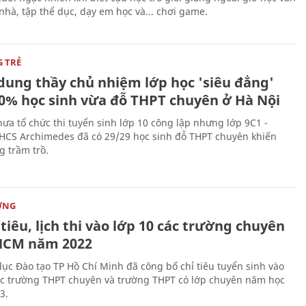
nhà, tập thể dục, dạy em học và... chơi game.
G TRẺ
dung thầy chủ nhiệm lớp học 'siêu đẳng'
00% học sinh vừa đỗ THPT chuyên ở Hà Nội
hưa tổ chức thi tuyển sinh lớp 10 công lập nhưng lớp 9C1 -
HCS Archimedes đã có 29/29 học sinh đỗ THPT chuyên khiến
 trầm trồ.
ỜNG
 tiêu, lịch thi vào lớp 10 các trường chuyên
HCM năm 2022
dục Đào tạo TP Hồ Chí Minh đã công bố chỉ tiêu tuyển sinh vào
ác trường THPT chuyên và trường THPT có lớp chuyên năm học
3.