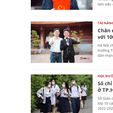
làm việc 
TÀI NĂN
Chân 
với 1
Hà Nội c
trường T
dân mạng
HỌC ĐƯ
Số chỉ
ở TP.
Sở Giáo 
lớp 10 c
2022-202