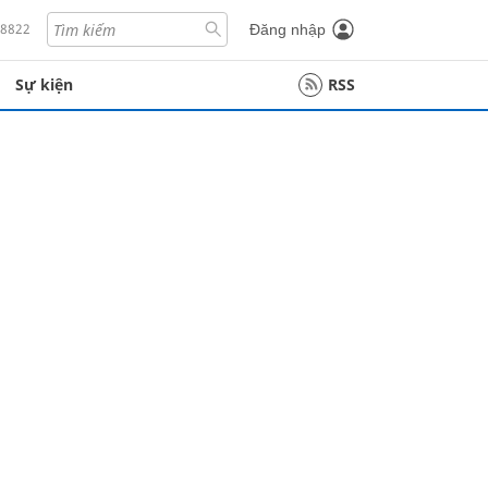
18822
Đăng nhập
Sự kiện
RSS