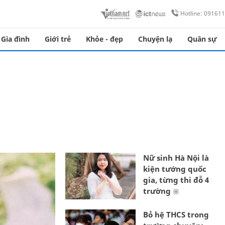
Hotline: 09161
Gia đình
Giới trẻ
Khỏe - đẹp
Chuyện lạ
Quân sự
Nữ sinh Hà Nội là
kiện tướng quốc
gia, từng thi đỗ 4
trường
Bỏ hệ THCS trong