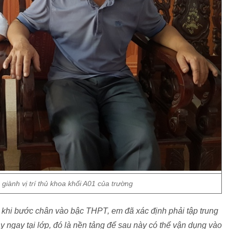
 giành vị trí thủ khoa khối A01 của trường
 khi bước chân vào bậc THPT, em đã xác định phải tập trung
 ngay tại lớp, đó là nền tảng để sau này có thể vận dụng vào