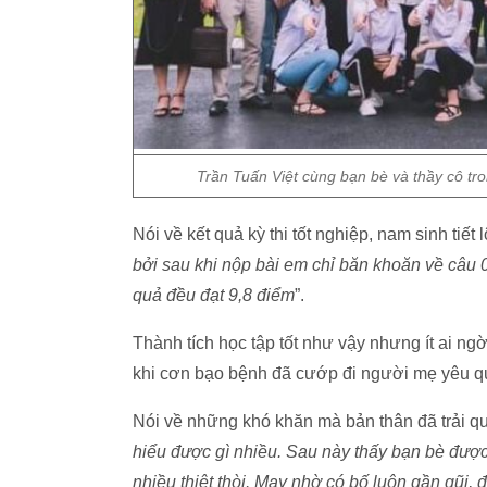
Trần Tuấn Việt cùng bạn bè và thầy cô tr
Nói về kết quả kỳ thi tốt nghiệp, nam sinh tiết l
bởi sau khi nộp bài em chỉ băn khoăn về câu 0
quả đều đạt 9,8 điểm
”.
Thành tích học tập tốt như vậy nhưng ít ai ngờ 
khi cơn bạo bệnh đã cướp đi người mẹ yêu quý
Nói về những khó khăn mà bản thân đã trải qua
hiểu được gì nhiều. Sau này thấy bạn bè được
nhiều thiệt thòi. May nhờ có bố luôn gần gũi,