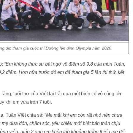
ong dịp tham gia cuộc thi Đường lên đỉnh Olympia năm 2020
ộ:
“Em không thực sự bất ngờ về điểm số 9,8 của môn Toán,
,2 điểm. Hơn nữa trước đó em đã tham gia 5 lần thi thử, kết
rằng, tuổi thơ của Việt lại trải qua một biến cố vô cùng lớn
 khi em vừa tròn 7 tuổi.
, Tuấn Việt chia sẻ: “
Mẹ mất khi em còn rất nhỏ nên chưa
 mẹ đưa đón, chăm sóc, yêu chiều mới biết bản thân chịu
 động viên, giúp 2 anh em khỏa lấp khoảng trống thiếu mẹ để