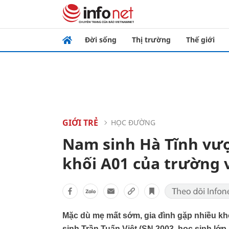
Đời sống
Thị trường
Thế giới
GIỚI TRẺ
HỌC ĐƯỜNG
Nam sinh Hà Tĩnh vượ
khối A01 của trường 
Mặc dù mẹ mất sớm, gia đình gặp nhiều kh
sinh Trần Tuấn Việt (SN 2003, học sinh lớ