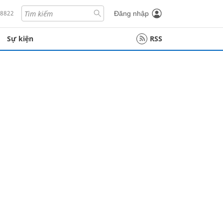
18822
Đăng nhập
Sự kiện
RSS