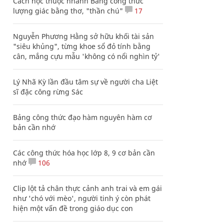
Cách học thuộc nhanh Bảng công thức
lượng giác bằng thơ, "thần chú"
17
Nguyễn Phương Hằng sở hữu khối tài sản
"siêu khủng", từng khoe sổ đỏ tính bằng
cân, mắng cựu mẫu 'không có nổi nghìn tỷ'
Lý Nhã Kỳ lần đầu tâm sự về người cha Liệt
sĩ đặc công rừng Sác
Bảng công thức đạo hàm nguyên hàm cơ
bản cần nhớ
Các công thức hóa học lớp 8, 9 cơ bản cần
nhớ
106
Clip lột tả chân thực cảnh anh trai và em gái
như 'chó với mèo', người tinh ý còn phát
hiện một vấn đề trong giáo dục con