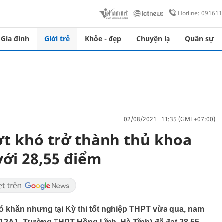
Hotline: 09161
Gia đình
Giới trẻ
Khỏe - đẹp
Chuyện lạ
Quân sự
02/08/2021 11:35 (GMT+07:00)
t khó trở thành thủ khoa
với 28,55 điểm
ó khăn nhưng tại Kỳ thi tốt nghiệp THPT vừa qua, nam
p 12A1, Trường THPT Hồng Lĩnh, Hà Tĩnh) đã đạt 28,55