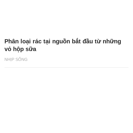
Phân loại rác tại nguồn bắt đầu từ những
vỏ hộp sữa
NHỊP SỐNG