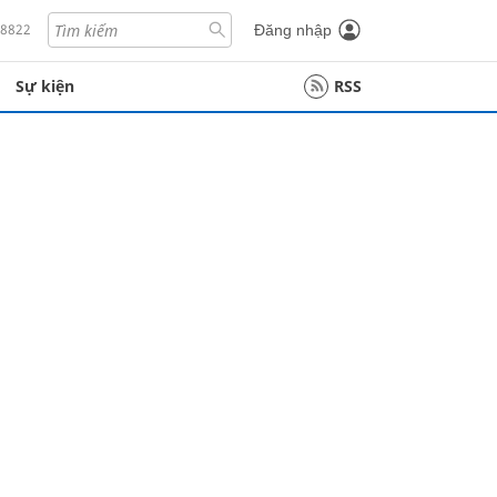
18822
Đăng nhập
Sự kiện
RSS