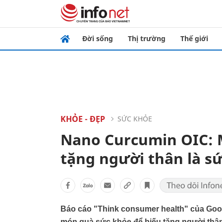
Đời sống
Thị trường
Thế giới
KHỎE - ĐẸP
SỨC KHỎE
Nano Curcumin OIC: 
tặng người thân là s
Báo cáo "Think consumer health" của Goog
món quà sức khỏe để biếu tặng người thân t