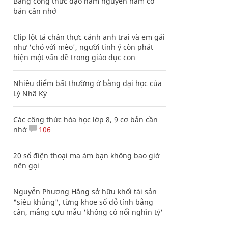
Bảng công thức đạo hàm nguyên hàm cơ
bản cần nhớ
Clip lột tả chân thực cảnh anh trai và em gái
như 'chó với mèo', người tinh ý còn phát
hiện một vấn đề trong giáo dục con
Nhiều điểm bất thường ở bằng đại học của
Lý Nhã Kỳ
Các công thức hóa học lớp 8, 9 cơ bản cần
nhớ
106
20 số điện thoại ma ám bạn không bao giờ
nên gọi
Nguyễn Phương Hằng sở hữu khối tài sản
"siêu khủng", từng khoe sổ đỏ tính bằng
cân, mắng cựu mẫu 'không có nổi nghìn tỷ'