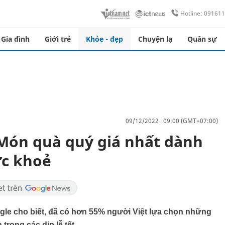
Hotline: 09161
Gia đình
Giới trẻ
Khỏe - đẹp
Chuyện lạ
Quân sự
09/12/2022 09:00 (GMT+07:00)
Món quà quý giá nhất dành
ức khoẻ
le cho biết, đã có hơn 55% người Việt lựa chọn những
rong các dịp lễ tết.