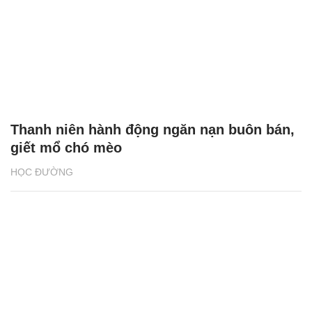
Thanh niên hành động ngăn nạn buôn bán,
giết mổ chó mèo
HỌC ĐƯỜNG