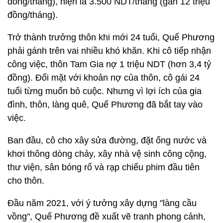
đồng/tháng), hiện là 3.500 NDT/tháng (gần 12 triệu
đồng/tháng).
Trở thành trưởng thôn khi mới 24 tuổi, Quế Phương
phải gánh trên vai nhiều khó khăn. Khi cô tiếp nhận
công việc, thôn Tam Gia nợ 1 triệu NDT (hơn 3,4 tỷ
đồng). Đối mặt với khoản nợ của thôn, cô gái 24
tuổi từng muốn bỏ cuộc. Nhưng vì lợi ích của gia
đình, thôn, làng quê, Quế Phương đã bắt tay vào
việc.
Ban đầu, cô cho xây sửa đường, đặt ống nước và
khơi thông dòng chảy, xây nhà vệ sinh công cộng,
thư viện, sân bóng rổ và rạp chiếu phim đầu tiên
cho thôn.
Đầu năm 2021, với ý tưởng xây dựng "làng cầu
vồng", Quế Phương đề xuất vẽ tranh phong cảnh,