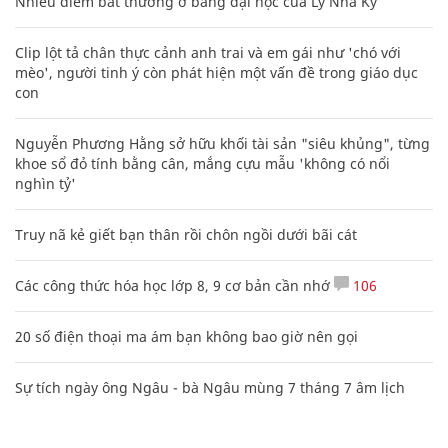
Nhiều điểm bất thường ở bằng đại học của Lý Nhã Kỳ
Clip lột tả chân thực cảnh anh trai và em gái như 'chó với
mèo', người tinh ý còn phát hiện một vấn đề trong giáo dục
con
Nguyễn Phương Hằng sở hữu khối tài sản "siêu khủng", từng
khoe sổ đỏ tính bằng cân, mắng cựu mẫu 'không có nổi
nghìn tỷ'
Truy nã kẻ giết bạn thân rồi chôn ngồi dưới bãi cát
Các công thức hóa học lớp 8, 9 cơ bản cần nhớ
106
20 số điện thoại ma ám bạn không bao giờ nên gọi
Sự tích ngày ông Ngâu - bà Ngâu mùng 7 tháng 7 âm lịch