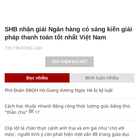
SHB nhận giải Ngân hàng có sáng kiến giải
pháp thanh toán tốt nhất Việt Nam
THỊ TRƯỜNG 24H
XEM THÊM BÀI VIẾT
Đọc nhiều
Bình luận nhiều
Phó Đoàn ĐBQH Hà Giang Vương Ngọc Hà bị kỷ luật
Cách học thuộc nhanh Bảng công thức lượng giác bằng thơ,
"thần chú"
17
Clip lột tả chân thực cảnh anh trai và em gái như 'chó với
mèo', người tinh ý còn phát hiện một vấn đề trong giáo dục