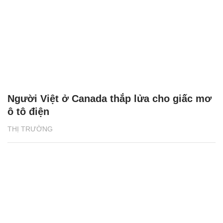
Người Việt ở Canada thắp lửa cho giấc mơ
ô tô điện
THỊ TRƯỜNG