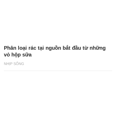
Phân loại rác tại nguồn bắt đầu từ những
vỏ hộp sữa
NHỊP SỐNG