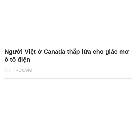
Người Việt ở Canada thắp lửa cho giấc mơ
ô tô điện
THỊ TRƯỜNG