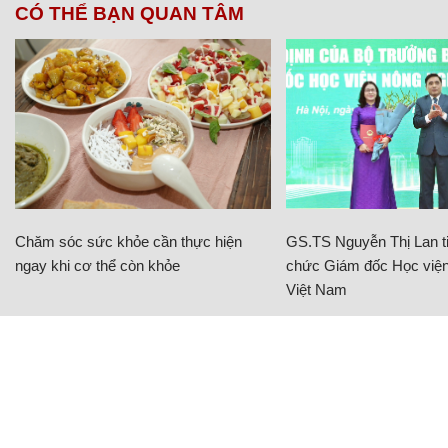
CÓ THỂ BẠN QUAN TÂM
Chăm sóc sức khỏe cần thực hiện
GS.TS Nguyễn Thị Lan ti
ngay khi cơ thể còn khỏe
chức Giám đốc Học viện
Việt Nam