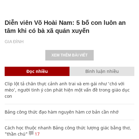
Diễn viên Võ Hoài Nam: 5 bố con luôn an
tâm khi có bà xã quán xuyến
GIA ĐÌNH
XEM THÊM BÀI VIẾT
Đọc nhiều
Bình luận nhiều
Clip lột tả chân thực cảnh anh trai và em gái như 'chó với
mèo', người tinh ý còn phát hiện một vấn đề trong giáo dục
con
Bảng công thức đạo hàm nguyên hàm cơ bản cần nhớ
Cách học thuộc nhanh Bảng công thức lượng giác bằng thơ,
"thần chú"
17