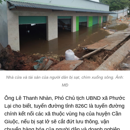
Nhà cửa và tài sản của người dân bị sạt, chìm xuống sông. Ảnh:
MĐ
Ông Lê Thanh Nhàn, Phó Chủ tịch UBND xã Phước
Lại cho biết, tuyến đường tỉnh 826C là tuyến đường
chính kết nối các xã thuộc vùng hạ của huyện Cần
Giuộc, nếu bị sạt lở sẽ cắt đứt lưu thông, vận
chuyển hàng hóa của người dân và doanh nghiệp