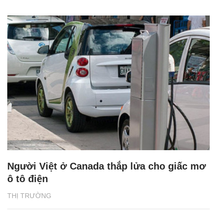
Người Việt ở Canada thắp lửa cho giấc mơ
ô tô điện
THỊ TRƯỜNG