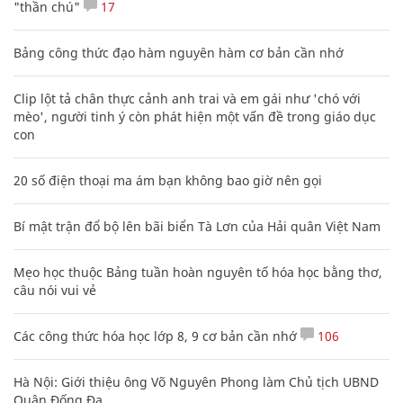
"thần chú"
17
Bảng công thức đạo hàm nguyên hàm cơ bản cần nhớ
Clip lột tả chân thực cảnh anh trai và em gái như 'chó với
mèo', người tinh ý còn phát hiện một vấn đề trong giáo dục
con
20 số điện thoại ma ám bạn không bao giờ nên gọi
Bí mật trận đổ bộ lên bãi biển Tà Lơn của Hải quân Việt Nam
Mẹo học thuộc Bảng tuần hoàn nguyên tố hóa học bằng thơ,
câu nói vui vẻ
Các công thức hóa học lớp 8, 9 cơ bản cần nhớ
106
Hà Nội: Giới thiệu ông Võ Nguyên Phong làm Chủ tịch UBND
Quận Đống Đa