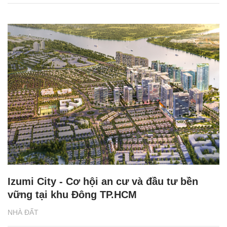
Izumi City - Cơ hội an cư và đầu tư bền
vững tại khu Đông TP.HCM
NHÀ ĐẤT