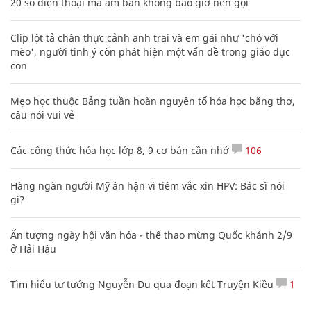
20 số điện thoại ma ám bạn không bao giờ nên gọi
Clip lột tả chân thực cảnh anh trai và em gái như 'chó với
mèo', người tinh ý còn phát hiện một vấn đề trong giáo dục
con
Mẹo học thuộc Bảng tuần hoàn nguyên tố hóa học bằng thơ,
câu nói vui vẻ
Các công thức hóa học lớp 8, 9 cơ bản cần nhớ
106
Hàng ngàn người Mỹ ân hận vì tiêm vắc xin HPV: Bác sĩ nói
gì?
Ấn tượng ngày hội văn hóa - thể thao mừng Quốc khánh 2/9
ở Hải Hậu
Tìm hiểu tư tưởng Nguyễn Du qua đoạn kết Truyện Kiều
1