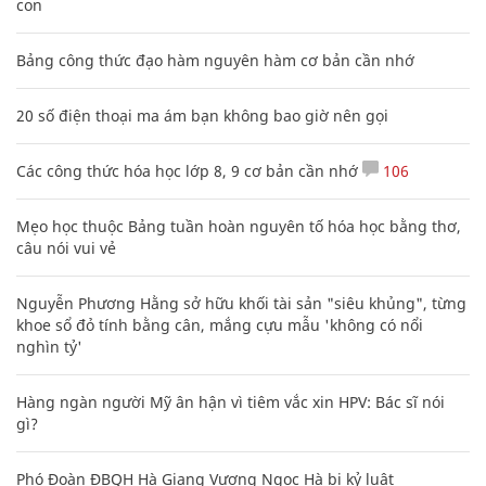
con
Bảng công thức đạo hàm nguyên hàm cơ bản cần nhớ
20 số điện thoại ma ám bạn không bao giờ nên gọi
Các công thức hóa học lớp 8, 9 cơ bản cần nhớ
106
Mẹo học thuộc Bảng tuần hoàn nguyên tố hóa học bằng thơ,
câu nói vui vẻ
Nguyễn Phương Hằng sở hữu khối tài sản "siêu khủng", từng
khoe sổ đỏ tính bằng cân, mắng cựu mẫu 'không có nổi
nghìn tỷ'
Hàng ngàn người Mỹ ân hận vì tiêm vắc xin HPV: Bác sĩ nói
gì?
Phó Đoàn ĐBQH Hà Giang Vương Ngọc Hà bị kỷ luật