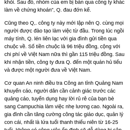
khỏi. Sau đó, nhóm của em bị bán qua công ty khác
làm về chứng khoán”, Q. đau đớn kể.
Cũng theo Q,. công ty này mới lập nên Q. cùng mọi
người được đào tạo làm việc từ đầu. Trong lúc ngồi
máy tính, Q. lén liên lạc với gia đình gửi tiền qua
chuộc về. Số tiền chuộc là 96 triệu đồng, cộng với
chi phí về Việt Nam nữa thì gần 115 triệu đồng. Sau
khi nhận tiền, công ty đưa Q. đến một quán hủ tiếu
và được một người đưa về Việt Nam.
Cơ quan An ninh điều tra Công an tỉnh Quảng Nam
khuyến cáo, người dân cần cảnh giác trước các
quảng cáo, tuyển dụng hay lời rủ rê của bạn bè
sang Campuchia làm việc nhẹ lương cao. Ngoài ra,
gia đình cần tăng cường công tác giáo dục, quản lý
con cái, nhất là lứa tuổi thanh thiếu niên từ 16-25
tuổi, không có công việc ổn định sẽ dễ dàng bị sập