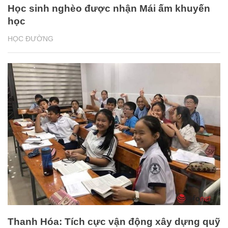
Học sinh nghèo được nhận Mái ấm khuyến
học
HỌC ĐƯỜNG
Thanh Hóa: Tích cực vận động xây dựng quỹ