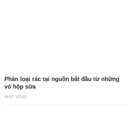
Phân loại rác tại nguồn bắt đầu từ những
vỏ hộp sữa
NHỊP SỐNG