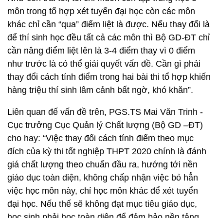
môn trong tổ hợp xét tuyển đại học còn các môn
khác chỉ cần “qua” điểm liệt là được. Nếu thay đổi là
để thí sinh học đều tất cả các môn thì Bộ GD-ĐT chỉ
cần nâng điểm liệt lên là 3-4 điểm thay vì 0 điểm
như trước là có thể giải quyết vấn đề. Cần gì phải
thay đổi cách tính điểm trong hai bài thi tổ hợp khiến
hàng triệu thí sinh lâm cảnh bất ngờ, khó khăn”.
Liên quan đế vấn đề trên, PGS.TS Mai Văn Trinh -
Cục trưởng Cục Quản lý Chất lượng (Bộ GD –ĐT)
cho hay: “Việc thay đổi cách tính điểm theo mục
đích của kỳ thi tốt nghiệp THPT 2020 chính là đánh
giá chất lượng theo chuẩn đầu ra, hướng tới nền
giáo dục toàn diện, không chấp nhận việc bỏ hẳn
việc học môn này, chỉ học môn khác để xét tuyển
đại học. Nếu thế sẽ không đạt mục tiêu giáo dục,
học sinh phải học toàn diện để đảm bảo nền tảng