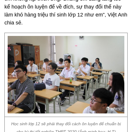
kế hoạch ôn luyện để về đích, sự thay đổi thế này
làm khó hàng triệu thí sinh lớp 12 như em”, Việt Anh
chia sẻ.
Học sinh lớp 12 sẽ phải thay đổi cách ôn luyện để chuẩn bị
cho kỳ thi tốt nghiệp THPT 2020 (Ảnh minh họa: H.T)