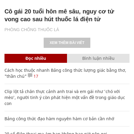
Cô gái 20 tuổi hôn mê sâu, nguy cơ tử
vong cao sau hút thuốc lá điện tử
PHÒNG CHỐNG THUỐC LÁ
XEM THÊM BÀI VIẾT
Đọc nhiều
Bình luận nhiều
Cách học thuộc nhanh Bảng công thức lượng giác bằng thơ,
"thần chú"
17
Clip lột tả chân thực cảnh anh trai và em gái như 'chó với
mèo', người tinh ý còn phát hiện một vấn đề trong giáo dục
con
Bảng công thức đạo hàm nguyên hàm cơ bản cần nhớ
20 số điện thoại ma ám bạn không bao giờ nên gọi