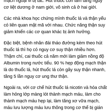
mạch ngoại vi bị tắc. Hút thuốc còn làm tăng nguy
cơ liệt dương ở nam giới, vô sinh cả ở hai giới.
Các nhà khoa học chứng mình thuốc lá và thận yếu
có liên quan mật mã với nhau. Chức năng thận suy
giảm khiến các cơ quan khác bị ảnh hưởng.
Đặc biệt, bệnh nhân đái tháo đường kèm theo hút
thuốc lá thì họ có nguy cơ suy thận nhiều hơn.
Thậm chí, cai thuốc cả năm mới làm giảm nồng độ
Albumin trong nước tiểu. 90 % hẹp động mạch thận
là do thuốc lá, hút thuốc lá còn gây suy thận nhanh,
tăng 5 lần nguy cơ ung thư thận.
Ngoài ra, với cơ chế hút thuốc lá nicotin và hóa chất
làm hỏng lớp màng lót thành mạch máu, làm cho
thành mạch máu hẹp lại, làm tăng xơ vữa mạch,
máu lưu lượng máu lưu thông trong cơ thể bị gián