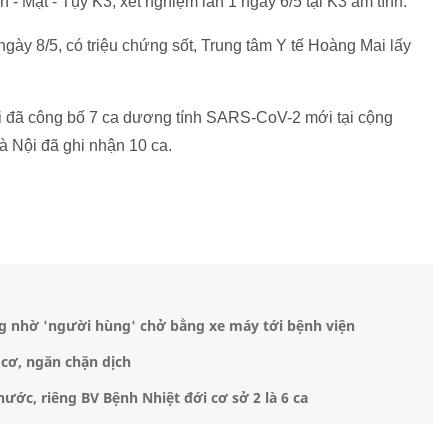
- Mật - Tụy K3, xét nghiệm lần 1 ngày 6/5 tại K3 âm tính.
̀y 8/5, có triệu chứng sốt, Trung tâm Y tế Hoàng Mai lấy
i đã công bố 7 ca dương tính SARS-CoV-2 mới tại cộng
Hà Nội đã ghi nhận 10 ca.
g nhờ 'người hùng' chở bằng xe máy tới bệnh viện
cơ, ngăn chặn dịch
ớc, riêng BV Bệnh Nhiệt đới cơ sở 2 là 6 ca