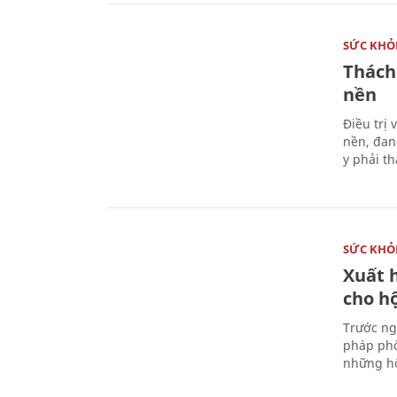
SỨC KHỎ
Thách
nền
Điều trị
nền, đan
y phải t
SỨC KHỎ
Xuất h
cho h
Trước ng
pháp phò
những hộ