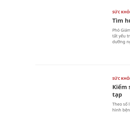
SỨC KHỎ
Tìm hư
Phó Giám
tất yếu 
dưỡng ng
SỨC KHỎ
Kiểm 
tạp
Theo số l
hình bện