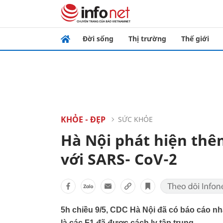
Đời sống
Thị trường
Thế giới
KHỎE - ĐẸP
SỨC KHỎE
Hà Nội phát hiện thêm 3
với SARS- CoV-2
5h chiều 9/5, CDC Hà Nội đã có báo cáo nha
là các F1 đã được cách ly tập trung.