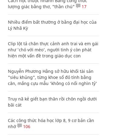
Cách học thuộc nhanh Bảng công thức
lượng giác bằng thơ, "thần chú"
17
Nhiều điểm bất thường ở bằng đại học của
Lý Nhã Kỳ
Clip lột tả chân thực cảnh anh trai và em gái
như 'chó với mèo', người tinh ý còn phát
hiện một vấn đề trong giáo dục con
Nguyễn Phương Hằng sở hữu khối tài sản
"siêu khủng", từng khoe sổ đỏ tính bằng
cân, mắng cựu mẫu 'không có nổi nghìn tỷ'
Truy nã kẻ giết bạn thân rồi chôn ngồi dưới
bãi cát
Các công thức hóa học lớp 8, 9 cơ bản cần
nhớ
106