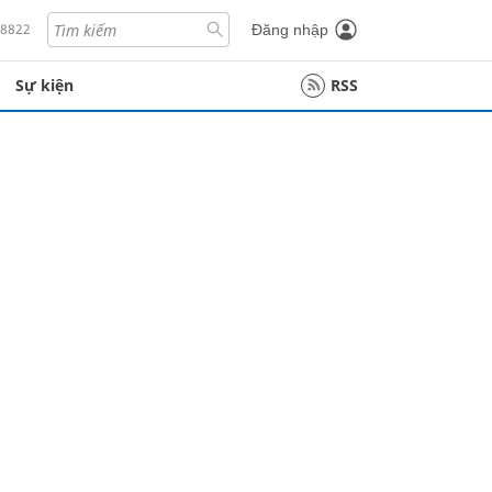
18822
Đăng nhập
Sự kiện
RSS