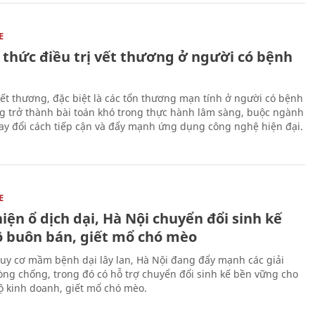
E
 thức điều trị vết thương ở người có bệnh
 vết thương, đặc biệt là các tổn thương mạn tính ở người có bệnh
g trở thành bài toán khó trong thực hành lâm sàng, buộc ngành
hay đổi cách tiếp cận và đẩy mạnh ứng dụng công nghệ hiện đại.
E
iện ổ dịch dại, Hà Nội chuyển đổi sinh kế
ộ buôn bán, giết mổ chó mèo
uy cơ mầm bệnh dại lây lan, Hà Nội đang đẩy mạnh các giải
ng chống, trong đó có hỗ trợ chuyển đổi sinh kế bền vững cho
 kinh doanh, giết mổ chó mèo.