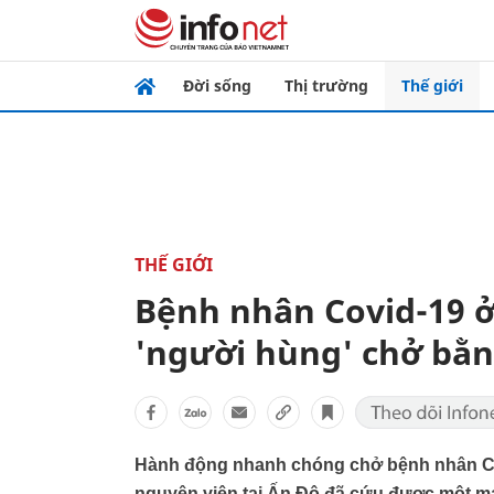
Đời sống
Thị trường
Thế giới
THẾ GIỚI
Bệnh nhân Covid-19 
'người hùng' chở bằn
Hành động nhanh chóng chở bệnh nhân Covi
nguyện viên tại Ấn Độ đã cứu được một m