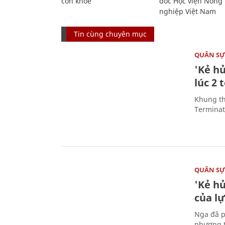
còn khỏe
đốc Học viện Nông
nghiệp Việt Nam
Tin cùng chuyên mục
QUÂN S
'Kẻ h
lúc 2 
Khung th
Terminato
QUÂN S
'Kẻ h
của l
Nga đã p
phương t