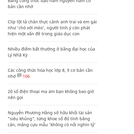
Bảng công thức đạo hàm nguyên hàm cơ
bản cần nhớ
Clip lột tả chân thực cảnh anh trai và em gái
như 'chó với mèo', người tinh ý còn phát
hiện một vấn đề trong giáo dục con
Nhiều điểm bất thường ở bằng đại học của
Lý Nhã Kỳ
Các công thức hóa học lớp 8, 9 cơ bản cần
nhớ
106
20 số điện thoại ma ám bạn không bao giờ
nên gọi
Nguyễn Phương Hằng sở hữu khối tài sản
"siêu khủng", từng khoe sổ đỏ tính bằng
cân, mắng cựu mẫu 'không có nổi nghìn tỷ'