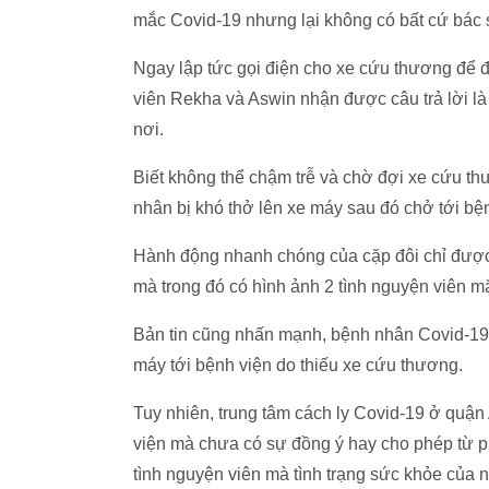
mắc Covid-19 nhưng lại không có bất cứ bác sĩ
Ngay lập tức gọi điện cho xe cứu thương để 
viên Rekha và Aswin nhận được câu trả lời l
nơi.
Biết không thể chậm trễ và chờ đợi xe cứu t
nhân bị khó thở lên xe máy sau đó chở tới bện
Hành động nhanh chóng của cặp đôi chỉ được b
mà trong đó có hình ảnh 2 tình nguyện viên m
Bản tin cũng nhấn mạnh, bệnh nhân Covid-19 
máy tới bệnh viện do thiếu xe cứu thương.
Tuy nhiên, trung tâm cách ly Covid-19 ở quậ
viện mà chưa có sự đồng ý hay cho phép từ p
tình nguyện viên mà tình trạng sức khỏe của 