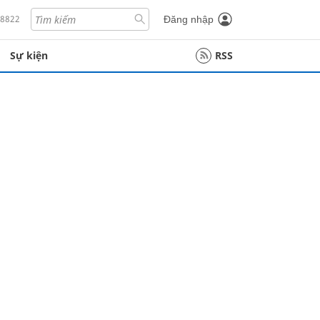
18822
Đăng nhập
Sự kiện
RSS