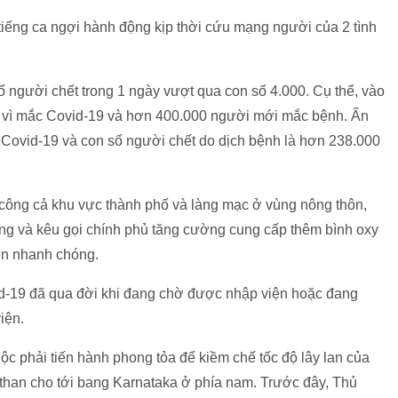
tiếng ca ngợi hành động kịp thời cứu mạng người của 2 tình
ố người chết trong 1 ngày vượt qua con số 4.000. Cụ thể, vào
g vì mắc Covid-19 và hơn 400.000 người mới mắc bệnh. Ấn
 Covid-19 và con số người chết do dịch bệnh là hơn 238.000
 công cả khu vực thành phố và làng mạc ở vùng nông thôn,
ng và kêu gọi chính phủ tăng cường cung cấp thêm bình oxy
lên nhanh chóng.
vid-19 đã qua đời khi đang chờ được nhập viện hoặc đang
iện.
ộc phải tiến hành phong tỏa để kiềm chế tốc độ lây lan của
sthan cho tới bang Karnataka ở phía nam. Trước đây, Thủ