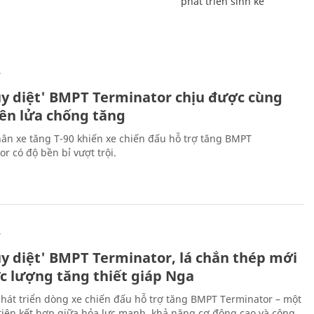
phát triển sinh kế
Ự
ủy diệt' BMPT Terminator chịu được cùng
tên lửa chống tăng
ân xe tăng T-90 khiến xe chiến đấu hỗ trợ tăng BMPT
r có độ bền bỉ vượt trội.
Ự
ủy diệt' BMPT Terminator, lá chắn thép mới
ực lượng tăng thiết giáp Nga
hát triển dòng xe chiến đấu hỗ trợ tăng BMPT Terminator – một
iện kết hợp giữa hỏa lực mạnh, khả năng cơ động cao và công