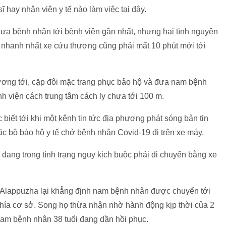
 hay nhân viên y tế nào làm việc tại đây.
đưa bệnh nhân tới bệnh viện gần nhất, nhưng hai tình nguyện
à nhanh nhất xe cứu thương cũng phải mất 10 phút mới tới
hương tới, cặp đôi mặc trang phục bảo hộ và đưa nam bệnh
h viện cách trung tâm cách ly chưa tới 100 m.
iết tới khi một kênh tin tức địa phương phát sóng bản tin
ặc bộ bảo hộ y tế chở bệnh nhân Covid-19 đi trên xe máy.
đang trong tình trạng nguy kịch buộc phải di chuyển bằng xe
n Alappuzha lại khẳng định nam bệnh nhân được chuyển tới
hía cơ sở. Song họ thừa nhận nhờ hành động kịp thời của 2
nam bệnh nhân 38 tuổi đang dần hồi phục.