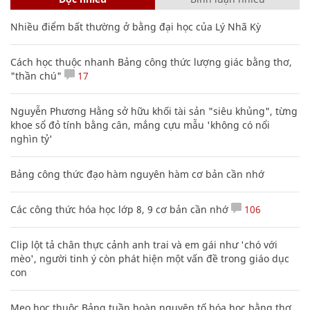
Nhiều điểm bất thường ở bằng đại học của Lý Nhã Kỳ
Cách học thuộc nhanh Bảng công thức lượng giác bằng thơ,
"thần chú"
17
Nguyễn Phương Hằng sở hữu khối tài sản "siêu khủng", từng
khoe sổ đỏ tính bằng cân, mắng cựu mẫu 'không có nổi
nghìn tỷ'
Bảng công thức đạo hàm nguyên hàm cơ bản cần nhớ
Các công thức hóa học lớp 8, 9 cơ bản cần nhớ
106
Clip lột tả chân thực cảnh anh trai và em gái như 'chó với
mèo', người tinh ý còn phát hiện một vấn đề trong giáo dục
con
Mẹo học thuộc Bảng tuần hoàn nguyên tố hóa học bằng thơ,