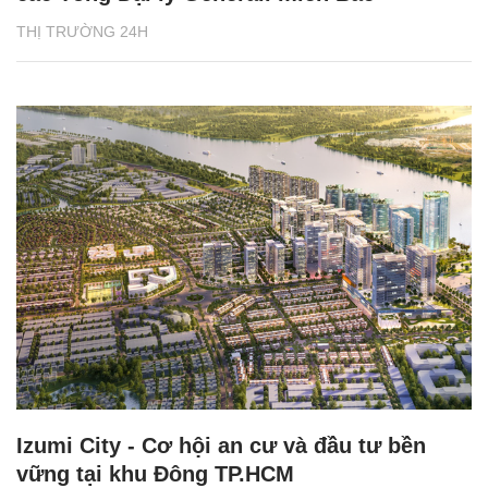
THỊ TRƯỜNG 24H
Izumi City - Cơ hội an cư và đầu tư bền
vững tại khu Đông TP.HCM