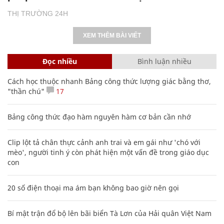
THỊ TRƯỜNG 24H
XEM THÊM BÀI VIẾT
Đọc nhiều
Bình luận nhiều
Cách học thuộc nhanh Bảng công thức lượng giác bằng thơ,
"thần chú"
17
Bảng công thức đạo hàm nguyên hàm cơ bản cần nhớ
Clip lột tả chân thực cảnh anh trai và em gái như 'chó với
mèo', người tinh ý còn phát hiện một vấn đề trong giáo dục
con
20 số điện thoại ma ám bạn không bao giờ nên gọi
Bí mật trận đổ bộ lên bãi biển Tà Lơn của Hải quân Việt Nam