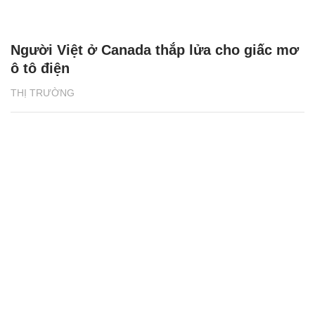
Người Việt ở Canada thắp lửa cho giấc mơ
ô tô điện
THỊ TRƯỜNG