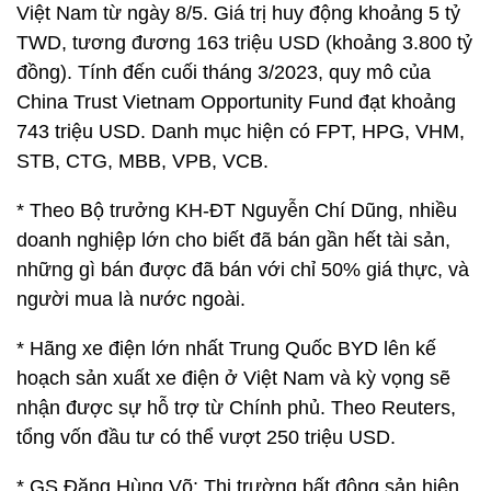
Việt Nam từ ngày 8/5. Giá trị huy động khoảng 5 tỷ
TWD, tương đương 163 triệu USD (khoảng 3.800 tỷ
đồng). Tính đến cuối tháng 3/2023, quy mô của
China Trust Vietnam Opportunity Fund đạt khoảng
743 triệu USD. Danh mục hiện có FPT, HPG, VHM,
STB, CTG, MBB, VPB, VCB.
* Theo Bộ trưởng KH-ĐT Nguyễn Chí Dũng, nhiều
doanh nghiệp lớn cho biết đã bán gần hết tài sản,
những gì bán được đã bán với chỉ 50% giá thực, và
người mua là nước ngoài.
* Hãng xe điện lớn nhất Trung Quốc BYD lên kế
hoạch sản xuất xe điện ở Việt Nam và kỳ vọng sẽ
nhận được sự hỗ trợ từ Chính phủ. Theo Reuters,
tổng vốn đầu tư có thể vượt 250 triệu USD.
* GS Đặng Hùng Võ: Thị trường bất động sản hiện