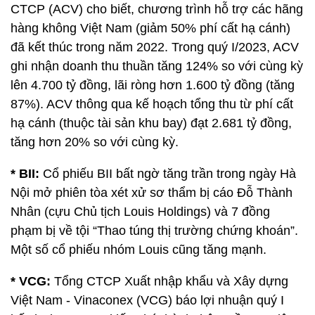
CTCP (ACV) cho biết, chương trình hỗ trợ các hãng
hàng không Việt Nam (giảm 50% phí cất hạ cánh)
đã kết thúc trong năm 2022. Trong quý I/2023, ACV
ghi nhận doanh thu thuần tăng 124% so với cùng kỳ
lên 4.700 tỷ đồng, lãi ròng hơn 1.600 tỷ đồng (tăng
87%). ACV thông qua kế hoạch tổng thu từ phí cất
hạ cánh (thuộc tài sản khu bay) đạt 2.681 tỷ đồng,
tăng hơn 20% so với cùng kỳ.
* BII:
Cổ phiếu BII bất ngờ tăng trần trong ngày Hà
Nội mở phiên tòa xét xử sơ thẩm bị cáo Đỗ Thành
Nhân (cựu Chủ tịch Louis Holdings) và 7 đồng
phạm bị về tội “Thao túng thị trường chứng khoán”.
Một số cổ phiếu nhóm Louis cũng tăng mạnh.
* VCG:
Tổng CTCP Xuất nhập khẩu và Xây dựng
Việt Nam - Vinaconex (VCG) báo lợi nhuận quý I