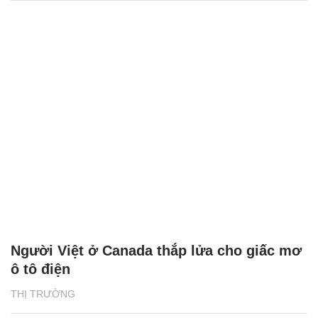
Người Việt ở Canada thắp lửa cho giấc mơ
ô tô điện
THỊ TRƯỜNG