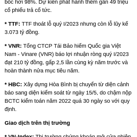
bốc hơi 98%. Dự kiến phát hành thêm gần 49 triệu
cổ phiếu trả cổ tức.
* TTF:
TTF thoát lỗ quý I/2023 nhưng còn lỗ lũy kế
3.073 tỷ đồng.
* VNR:
Tổng CTCP Tái Bảo hiểm Quốc gia Việt
Nam - Vinare (VNR) báo lợi nhuận ròng quý I/2023
đạt 210 tỷ đồng, gấp 2,5 lần cùng kỳ năm trước và
hoàn thành nửa mục tiêu năm.
* HBC:
Xây dựng Hòa Bình bị chuyển từ diện cảnh
báo sang diện kiểm soát từ ngày 15/5, do chậm nộp
BCTC kiểm toán năm 2022 quá 30 ngày so với quy
định.
Giao dịch trên thị trường
* VN-Index:
Thị trường chứng khoán mở cửa phiên