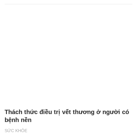
Kiểm soát chó mèo ngăn bệnh dại diễn
biến phức tạp
SỨC KHỎE