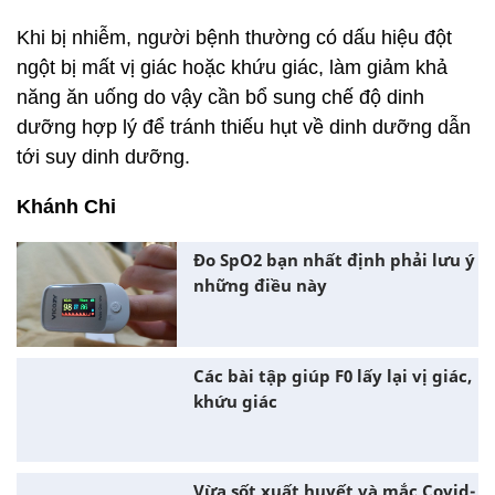
bệnh nhiễm Covid-19 không có triệu chứng hoặc
thể nhẹ điều trị tại nhà, việc thực hiện, tuân thủ chế
độ dinh dưỡng thật sự cần thiết, dinh dưỡng giúp
hỗ trợ và cải thiện "hàng rào" bảo vệ cơ thể như tế
bào miễn dịch, các kháng thể, da, niêm mạc hô hấp,
niêm mạc dạ dày làm tăng sức đề kháng.
Khi bị nhiễm, người bệnh thường có dấu hiệu đột
ngột bị mất vị giác hoặc khứu giác, làm giảm khả
năng ăn uống do vậy cần bổ sung chế độ dinh
dưỡng hợp lý để tránh thiếu hụt về dinh dưỡng dẫn
tới suy dinh dưỡng.
Khánh Chi
Đo SpO2 bạn nhất định phải lưu ý
những điều này