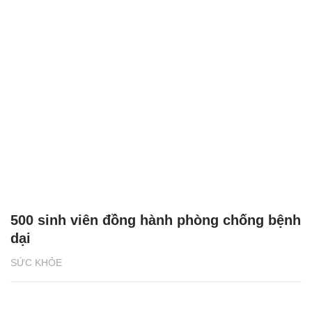
Bác sĩ vào trường mầm non, chỉ cách ăn
uống và sơ cứu cho trẻ
KHỎE - ĐẸP