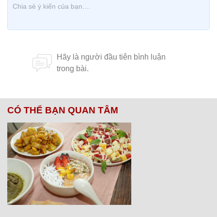
Chủ đề:
Bệnh nhân
TPHCM
Hà Nội HCM
f0 không triệu chứng
covid
CÓ THỂ BẠN QUAN TÂM