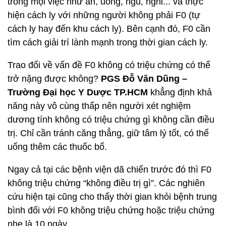
chuyên gia y tế từng nói F0 không triệu chứng thì
không phải là bệnh nhân và cho dù có triệu chứng
thì đa số cũng chỉ trải qua một cơn cảm nhẹ.
Khi là F0 không triệu chứng hay triệu chứng thoáng
qua, người mắc Covid-19 cần giữ sinh hoạt điều độ
trong mọi việc như ăn, uống, ngủ, nghỉ... và thực
hiện cách ly với những người không phải F0 (tự
cách ly hay đến khu cách ly). Bên cạnh đó, F0 cần
tìm cách giải trí lành mạnh trong thời gian cách ly.
Trao đổi về vấn đề F0 không có triệu chứng có thể
trở nặng được không?
PGS Đỗ Văn Dũng –
Trường Đại học Y Dược TP.HCM
khẳng định khả
năng này vô cùng thấp nên người xét nghiệm
dương tính không có triệu chứng gì không cần điều
trị. Chỉ cần tránh căng thẳng, giữ tâm lý tốt, có thể
uống thêm các thuốc bổ.