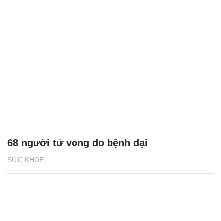
500 sinh viên đồng hành phòng chống bệnh
dại
SỨC KHỎE
68 người tử vong do bệnh dại