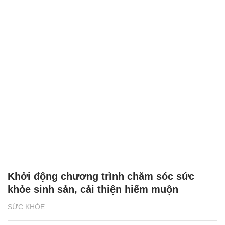
Xuất hiện ổ dịch dại, Hà Nội chuyển đổi
sinh kế cho hộ buôn bán, giết mổ chó mèo
SỨC KHỎE