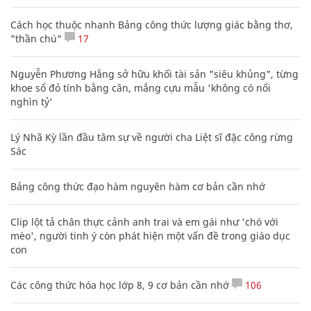
SỨC KHỎE
XEM THÊM BÀI VIẾT
Đọc nhiều
Bình luận nhiều
Nhiều điểm bất thường ở bằng đại học của Lý Nhã Kỳ
Cách học thuộc nhanh Bảng công thức lượng giác bằng thơ,
"thần chú"
17
Nguyễn Phương Hằng sở hữu khối tài sản "siêu khủng", từng
khoe sổ đỏ tính bằng cân, mắng cựu mẫu 'không có nổi
nghìn tỷ'
Lý Nhã Kỳ lần đầu tâm sự về người cha Liệt sĩ đặc công rừng
Sác
Bảng công thức đạo hàm nguyên hàm cơ bản cần nhớ