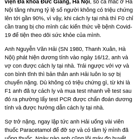
viện Đa khoa Đức Giang, Hà Nội
, số ca mắc ở Hà
Nội tăng nhưng tỷ lệ số người không có triệu chứng
lên tới gần 90%, vì vậy, khi cách ly tại nhà thì F0 chỉ
cần trang bị cho mình các kiến thức về bệnh Covid-
19 để tiện theo dõi sức khỏe của mình.
Anh Nguyễn Văn Hải (SN 1980, Thanh Xuân, Hà
Nội) phát hiện dương tính vào ngày 16/12, anh và
vợ con được cách ly tại nhà. Trái ngược với vợ và
con bình tĩnh thì bản thân anh Hải luôn lo sợ bị
chuyển nặng. Dù không có triệu chứng gì, từ khi là
F1 anh đã tự cách ly và mua test nhanh về test sau
đó ra phường lấy test PCR được chẩn đoán dương
tính và được hướng dẫn cách ly tại nhà.
Sợ trở nặng, ngay lập tức anh Hải uống vài viên
thuốc Paracetamol để đỡ sợ và có tâm lý mình đã
uống thuốc. Ngày nào anh cũng lôi máy đo huyết