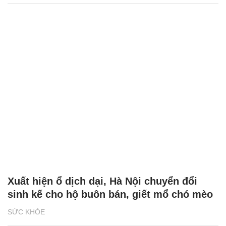
Thách thức điều trị vết thương ở người có
bệnh nền
SỨC KHỎE