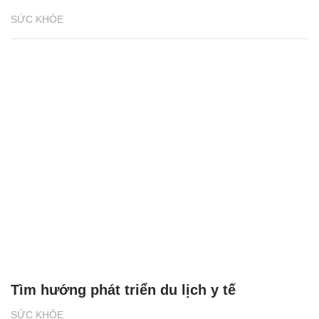
Chăm sóc sức khỏe cần thực hiện ngay khi
cơ thể còn khỏe
SỨC KHỎE