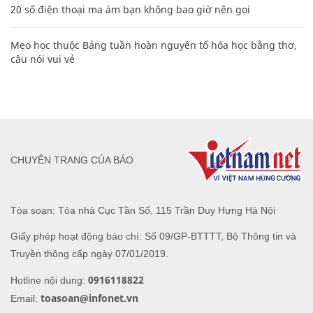
Clip lột tả chân thực cảnh anh trai và em gái như 'chó với
mèo', người tinh ý còn phát hiện một vấn đề trong giáo dục
con
Các công thức hóa học lớp 8, 9 cơ bản cần nhớ
106
20 số điện thoại ma ám bạn không bao giờ nên gọi
Mẹo học thuộc Bảng tuần hoàn nguyên tố hóa học bằng thơ,
câu nói vui vẻ
CHUYÊN TRANG CỦA BÁO