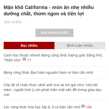
Mận khô California - món ăn nhẹ nhiều
dưỡng chất, thơm ngon và tiện lợi
SỨC KHỎE
XEM THÊM BÀI VIẾT
Đọc nhiều
Bình luận nhiều
Cách học thuộc nhanh Bảng công thức lượng giác bằng thơ,
"thần chú"
17
Bảng công thức đạo hàm nguyên hàm cơ bản cần nhớ
Clip lột tả chân thực cảnh anh trai và em gái như 'chó với
mèo', người tinh ý còn phát hiện một vấn đề trong giáo dục
con
Các công thức hóa học lớp 8, 9 cơ bản cần nhớ
106