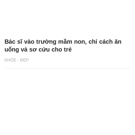
Bác sĩ vào trường mầm non, chỉ cách ăn
uống và sơ cứu cho trẻ
KHỎE - ĐẸP