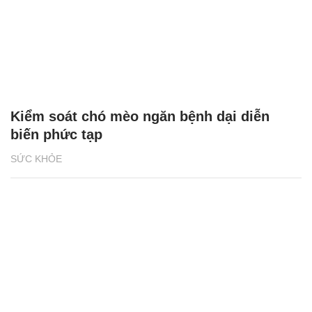
Kiểm soát chó mèo ngăn bệnh dại diễn
biến phức tạp
SỨC KHỎE