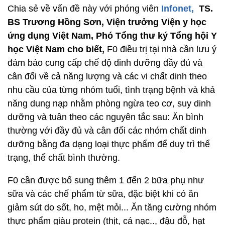
Chia sẻ về vấn đề này với phóng viên
Infonet,
TS.
BS Trương Hồng Sơn, Viện trưởng Viện y học
ứng dụng Việt Nam, Phó Tổng thư ký Tổng hội Y
học Việt Nam cho biết,
F0 điều trị tại nhà cần lưu ý
đảm bảo cung cấp chế độ dinh dưỡng đầy đủ và
cân đối về cả năng lượng và các vi chất dinh theo
nhu cầu của từng nhóm tuổi, tình trạng bệnh và khả
năng dung nạp nhằm phòng ngừa teo cơ, suy dinh
dưỡng và tuân theo các nguyên tắc sau: Ăn bình
thường với đầy đủ và cân đối các nhóm chất dinh
dưỡng bằng đa dạng loại thực phẩm để duy trì thể
trạng, thể chất bình thường.
F0 cần được bổ sung thêm 1 đến 2 bữa phụ như
sữa và các chế phẩm từ sữa, đặc biệt khi có ăn
giảm sút do sốt, ho, mệt mỏi... Ăn tăng cường nhóm
thực phẩm giàu protein (thịt, cá nạc.., đậu đỗ, hạt