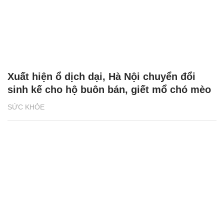
Xuất hiện ổ dịch dại, Hà Nội chuyển đổi
sinh kế cho hộ buôn bán, giết mổ chó mèo
SỨC KHỎE