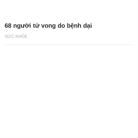
68 người tử vong do bệnh dại
SỨC KHỎE