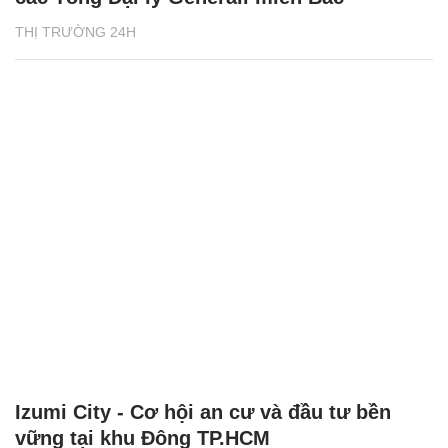
THỊ TRƯỜNG 24H
Izumi City - Cơ hội an cư và đầu tư bền
vững tại khu Đông TP.HCM