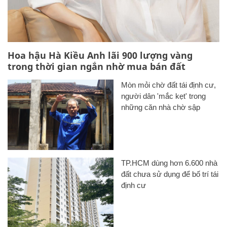
Hoa hậu Hà Kiều Anh lãi 900 lượng vàng
trong thời gian ngắn nhờ mua bán đất
Mòn mỏi chờ đất tái định cư,
người dân 'mắc kẹt' trong
những căn nhà chờ sập
TP.HCM dùng hơn 6.600 nhà
đất chưa sử dụng để bố trí tái
định cư