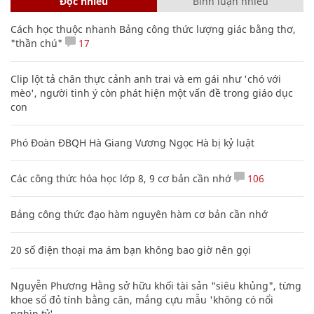
Đọc nhiều
Bình luận nhiều
Cách học thuộc nhanh Bảng công thức lượng giác bằng thơ,
"thần chú"
17
Clip lột tả chân thực cảnh anh trai và em gái như 'chó với
mèo', người tinh ý còn phát hiện một vấn đề trong giáo dục
con
Phó Đoàn ĐBQH Hà Giang Vương Ngọc Hà bị kỷ luật
Các công thức hóa học lớp 8, 9 cơ bản cần nhớ
106
Bảng công thức đạo hàm nguyên hàm cơ bản cần nhớ
20 số điện thoại ma ám bạn không bao giờ nên gọi
Nguyễn Phương Hằng sở hữu khối tài sản "siêu khủng", từng
khoe sổ đỏ tính bằng cân, mắng cựu mẫu 'không có nổi
nghìn tỷ'