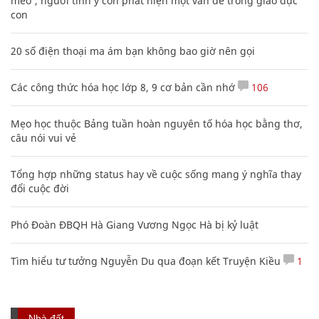
mèo', người tinh ý còn phát hiện một vấn đề trong giáo dục
con
20 số điện thoại ma ám bạn không bao giờ nên gọi
Các công thức hóa học lớp 8, 9 cơ bản cần nhớ
106
Mẹo học thuộc Bảng tuần hoàn nguyên tố hóa học bằng thơ,
câu nói vui vẻ
Tổng hợp những status hay về cuộc sống mang ý nghĩa thay
đổi cuộc đời
Phó Đoàn ĐBQH Hà Giang Vương Ngọc Hà bị kỷ luật
Tìm hiểu tư tưởng Nguyễn Du qua đoạn kết Truyện Kiều
1
Nhà đất