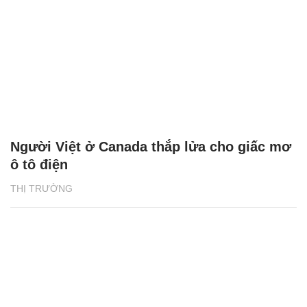
Người Việt ở Canada thắp lửa cho giấc mơ
ô tô điện
THỊ TRƯỜNG