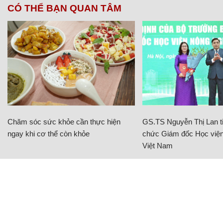
CÓ THỂ BẠN QUAN TÂM
Chăm sóc sức khỏe cần thực hiện
GS.TS Nguyễn Thị Lan ti
ngay khi cơ thể còn khỏe
chức Giám đốc Học viện
Việt Nam