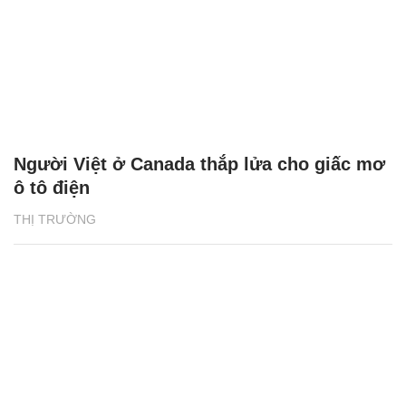
Người Việt ở Canada thắp lửa cho giấc mơ
ô tô điện
THỊ TRƯỜNG