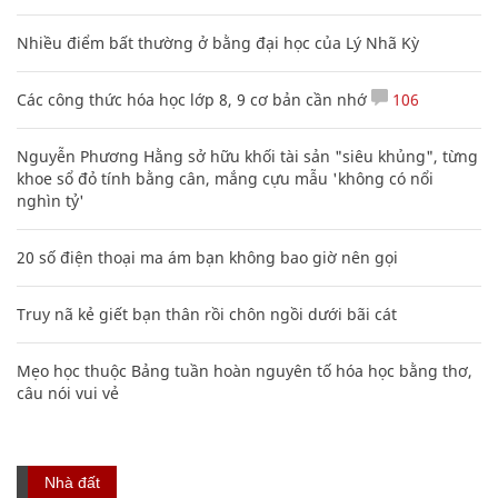
Nhiều điểm bất thường ở bằng đại học của Lý Nhã Kỳ
Các công thức hóa học lớp 8, 9 cơ bản cần nhớ
106
Nguyễn Phương Hằng sở hữu khối tài sản "siêu khủng", từng
khoe sổ đỏ tính bằng cân, mắng cựu mẫu 'không có nổi
nghìn tỷ'
20 số điện thoại ma ám bạn không bao giờ nên gọi
Truy nã kẻ giết bạn thân rồi chôn ngồi dưới bãi cát
Mẹo học thuộc Bảng tuần hoàn nguyên tố hóa học bằng thơ,
câu nói vui vẻ
Nhà đất