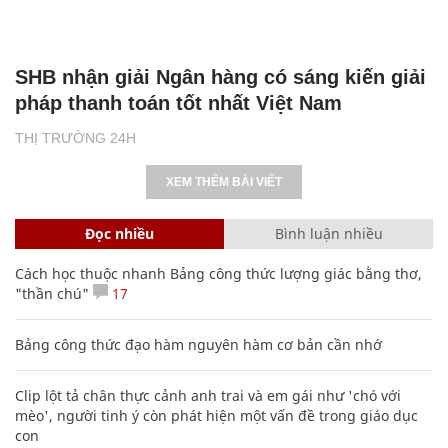
SHB nhận giải Ngân hàng có sáng kiến giải
pháp thanh toán tốt nhất Việt Nam
THỊ TRƯỜNG 24H
XEM THÊM BÀI VIẾT
Đọc nhiều
Bình luận nhiều
Cách học thuộc nhanh Bảng công thức lượng giác bằng thơ,
"thần chú"
17
Bảng công thức đạo hàm nguyên hàm cơ bản cần nhớ
Clip lột tả chân thực cảnh anh trai và em gái như 'chó với
mèo', người tinh ý còn phát hiện một vấn đề trong giáo dục
con