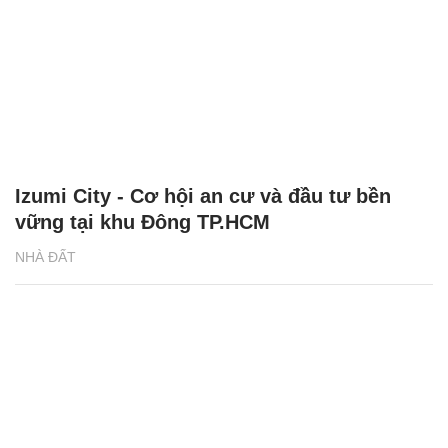
Izumi City - Cơ hội an cư và đầu tư bền
vững tại khu Đông TP.HCM
NHÀ ĐẤT