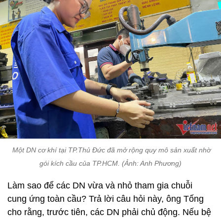
Một DN cơ khí tại TP.Thủ Đức đã mở rộng quy mô sản xuất nhờ
gói kích cầu của TP.HCM. (Ảnh: Anh Phương)
Làm sao để các DN vừa và nhỏ tham gia chuỗi
cung ứng toàn cầu? Trả lời câu hỏi này, ông Tống
cho rằng, trước tiên, các DN phải chủ động. Nếu bệ