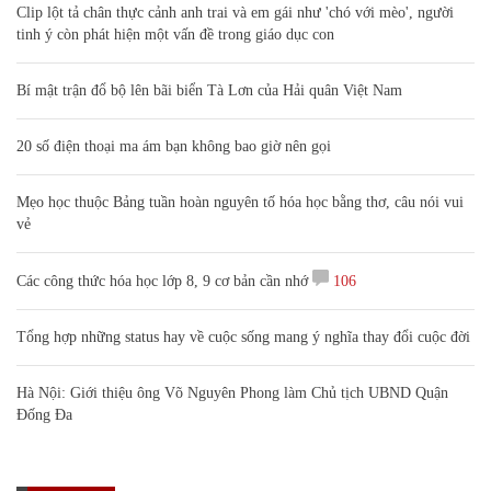
Clip lột tả chân thực cảnh anh trai và em gái như 'chó với mèo', người
tinh ý còn phát hiện một vấn đề trong giáo dục con
Bí mật trận đổ bộ lên bãi biển Tà Lơn của Hải quân Việt Nam
20 số điện thoại ma ám bạn không bao giờ nên gọi
Mẹo học thuộc Bảng tuần hoàn nguyên tố hóa học bằng thơ, câu nói vui
vẻ
Các công thức hóa học lớp 8, 9 cơ bản cần nhớ
106
Tổng hợp những status hay về cuộc sống mang ý nghĩa thay đổi cuộc đời
Hà Nội: Giới thiệu ông Võ Nguyên Phong làm Chủ tịch UBND Quận
Đống Đa