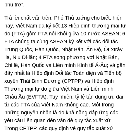
phụ trợ”.
Trả lời chất vấn trên, Phó Thủ tướng cho biết, hiện
nay, Việt Nam đã ký kết 13 Hiệp định thương mại tự
do (FTA) gồm FTA nội khối giữa 10 nước ASEAN; 6
FTA chúng ta cùng ASEAN ký kết với các đối tác
Trung Quốc, Hàn Quốc, Nhật Bản, Ấn Độ, Ôt-xtrây-
lia, Niu Di-lân; 4 FTA song phương với Nhật Bản,
Chi lê, Hàn Quốc và Liên minh Kinh tế Á-Âu; và gần
đây nhất là Hiệp định Đối tác Toàn diện và Tiến bộ
xuyên Thái Bình Dương (CPTPP) và Hiệp định
Thương mại tự do giữa Việt Nam và Liên minh
Châu Âu (EVFTA). Tuy nhiên, tỷ lệ tận dụng ưu đãi
từ các FTA của Việt Nam không cao. Một trong
những nguyên nhân là do khả năng đáp ứng các
yêu cầu liên quan đến vấn đề quy tắc xuất xứ.
Trong CPTPP, các quy định về quy tắc xuất xứ