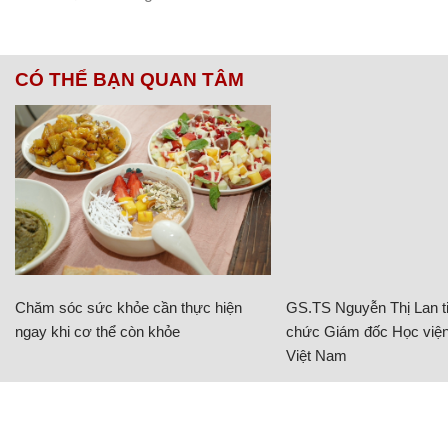
CÓ THỂ BẠN QUAN TÂM
Chăm sóc sức khỏe cần thực hiện
GS.TS Nguyễn Thị Lan ti
ngay khi cơ thể còn khỏe
chức Giám đốc Học viện
Việt Nam