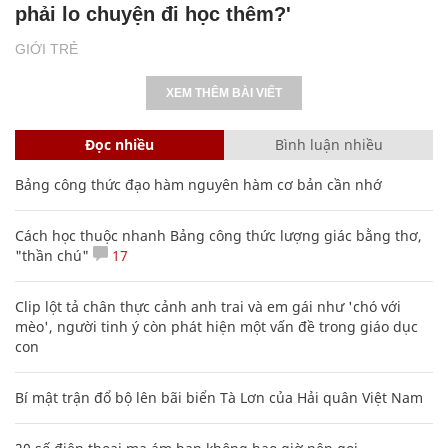
phải lo chuyện đi học thêm?'
GIỚI TRẺ
XEM THÊM BÀI VIẾT
Đọc nhiều
Bình luận nhiều
Bảng công thức đạo hàm nguyên hàm cơ bản cần nhớ
Cách học thuộc nhanh Bảng công thức lượng giác bằng thơ,
"thần chú"
17
Clip lột tả chân thực cảnh anh trai và em gái như 'chó với
mèo', người tinh ý còn phát hiện một vấn đề trong giáo dục
con
Bí mật trận đổ bộ lên bãi biển Tà Lơn của Hải quân Việt Nam