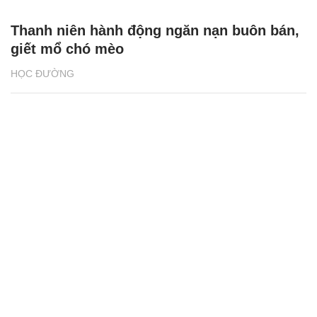
Thanh niên hành động ngăn nạn buôn bán,
giết mổ chó mèo
HỌC ĐƯỜNG