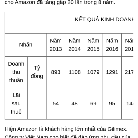
cho Amazon đã tăng gấp 20 lần trong 8 năm.
KẾT QUẢ KINH DOANH 
Năm
Năm
Năm
Năm
Năm
Nhãn
2013
2014
2015
2016
2017
Doanh
Tỷ
thu
893
1108
1079
1291
2170
đồng
thuần
Lãi
sau
54
48
69
95
144
thuế
Hiện Amazon là khách hàng lớn nhất của Gilimex.
Công ty Việt Nam cho biết để đáp ứng nhu cầu của