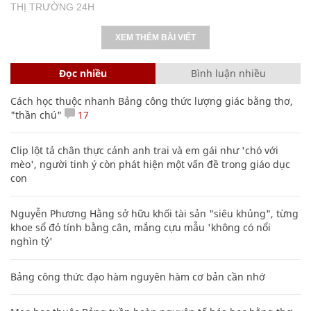
THỊ TRƯỜNG 24H
XEM THÊM BÀI VIẾT
Đọc nhiều
Bình luận nhiều
Cách học thuộc nhanh Bảng công thức lượng giác bằng thơ,
"thần chú"
17
Clip lột tả chân thực cảnh anh trai và em gái như 'chó với
mèo', người tinh ý còn phát hiện một vấn đề trong giáo dục
con
Nguyễn Phương Hằng sở hữu khối tài sản "siêu khủng", từng
khoe sổ đỏ tính bằng cân, mắng cựu mẫu 'không có nổi
nghìn tỷ'
Bảng công thức đạo hàm nguyên hàm cơ bản cần nhớ