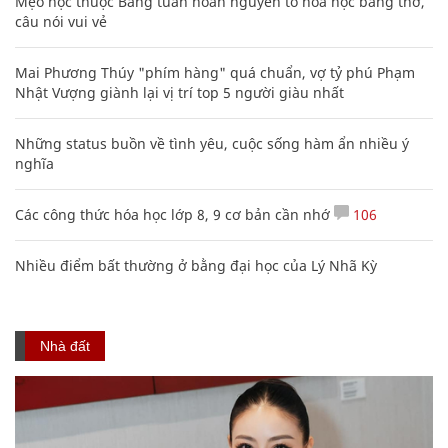
Mẹo học thuộc Bảng tuần hoàn nguyên tố hóa học bằng thơ,
câu nói vui vẻ
Mai Phương Thúy "phím hàng" quá chuẩn, vợ tỷ phú Phạm
Nhật Vượng giành lại vị trí top 5 người giàu nhất
Những status buồn về tình yêu, cuộc sống hàm ẩn nhiều ý
nghĩa
Các công thức hóa học lớp 8, 9 cơ bản cần nhớ
106
Nhiều điểm bất thường ở bằng đại học của Lý Nhã Kỳ
Nhà đất