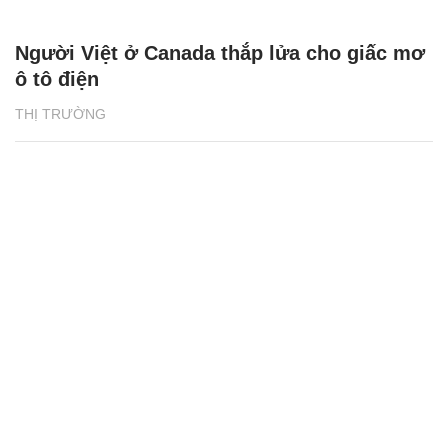
Người Việt ở Canada thắp lửa cho giấc mơ
ô tô điện
THỊ TRƯỜNG