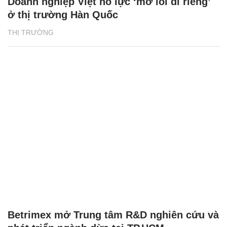
Doanh nghiệp Việt nỗ lực ‘mở lối đi riêng’
ở thị trường Hàn Quốc
THỊ TRƯỜNG
Betrimex mở Trung tâm R&D nghiên cứu và